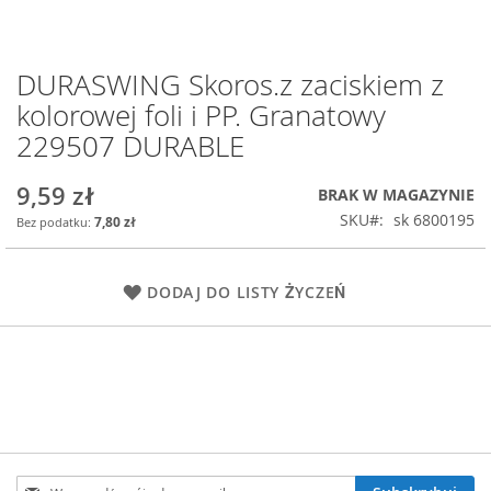
DURASWING Skoros.z zaciskiem z
Przejdź
na
kolorowej foli i PP. Granatowy
początek
229507 DURABLE
galerii
9,59 zł
BRAK W MAGAZYNIE
SKU
sk 6800195
7,80 zł
DODAJ DO LISTY ŻYCZEŃ
Subskrybuj