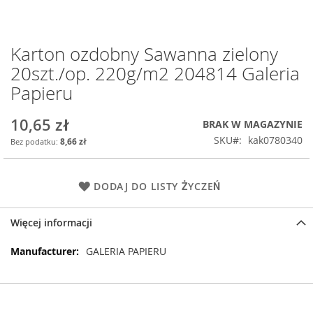
Karton ozdobny Sawanna zielony
Przejdź
na
20szt./op. 220g/m2 204814 Galeria
początek
Papieru
galerii
10,65 zł
BRAK W MAGAZYNIE
SKU
kak0780340
8,66 zł
DODAJ DO LISTY ŻYCZEŃ
Więcej informacji
Więcej
GALERIA PAPIERU
informacji