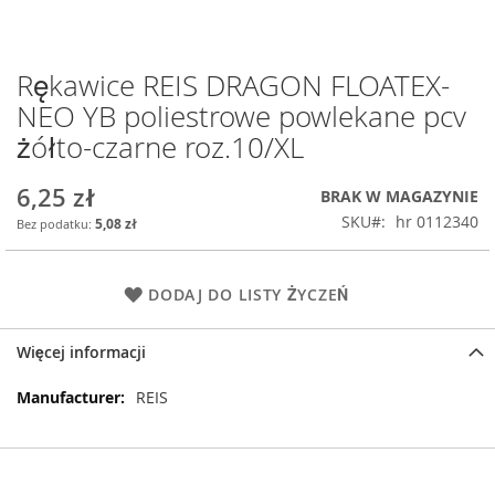
Rękawice REIS DRAGON FLOATEX-
Przejdź
na
NEO YB poliestrowe powlekane pcv
początek
żółto-czarne roz.10/XL
galerii
6,25 zł
BRAK W MAGAZYNIE
SKU
hr 0112340
5,08 zł
DODAJ DO LISTY ŻYCZEŃ
Więcej informacji
Więcej
REIS
informacji