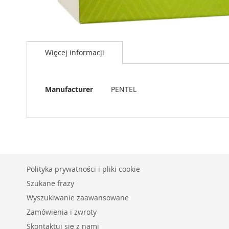
Przejdź
na
Więcej informacji
początek
galerii
Więcej
Manufacturer
PENTEL
informacji
Polityka prywatności i pliki cookie
Szukane frazy
Wyszukiwanie zaawansowane
Zamówienia i zwroty
Skontaktuj się z nami