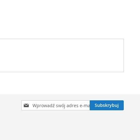
Subskrybuj
Subskrybuj
nasz
newsletter: