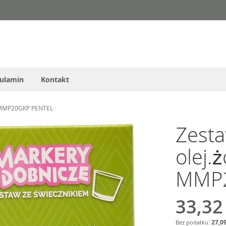
ulamin
Kontakt
y MMP20GKP PENTEL
Zest
olej.
MMP2
33,32
27,09