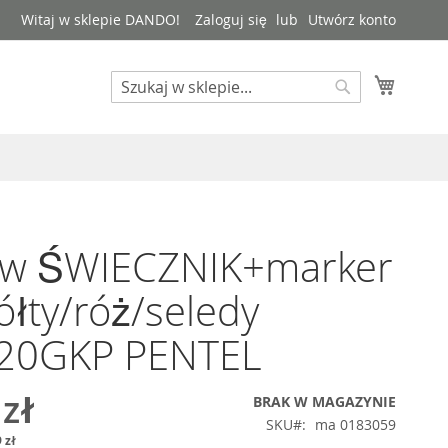
Witaj w sklepie DANDO!
Zaloguj się
Utwórz konto
Mój kos
Search
Search
aw ŚWIECZNIK+marker
żółty/róż/seledy
0GKP PENTEL
 zł
BRAK W MAGAZYNIE
SKU
ma 0183059
 zł