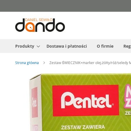
Przejdź
do
treści
Produkty
Dostawa i płatności
O firmie
Reg
Strona główna
Zestaw ŚWIECZNIK+marker olej.żółty/róż/seled
Przejdź
na
koniec
galerii