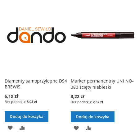
O
O
Z
Z
A
Ó
D
R
E
E
J
W
A
Ó
Ń
Ń
D
N
J
W
O
A
D
N
L
J
O
A
I
L
J
S
I
Diamenty samoprzylepne DS4
Marker permanentny UNI NO-
T
BREWIS
380 ścięty niebieski
S
6,19 zł
3,22 zł
Y
T
5,03 zł
2,62 zł
Ż
Y
Dodaj do koszyka
Dodaj do koszyka
Y
Ż
D
P
D
P
C
Y
O
O
O
O