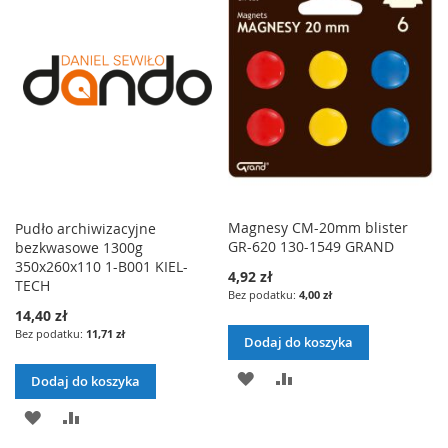
D
R
D
R
E
E
A
Ó
A
Ó
Ń
Ń
J
W
J
W
D
N
D
N
O
A
O
A
L
J
L
J
I
I
Magnesy CM-20mm blister
Pudło archiwizacyjne
GR-620 130-1549 GRAND
bezkwasowe 1300g
S
S
350x260x110 1-B001 KIEL-
4,92 zł
T
T
TECH
4,00 zł
14,40 zł
Y
Y
11,71 zł
Dodaj do koszyka
Ż
Ż
D
P
Dodaj do koszyka
Y
Y
O
O
D
P
C
C
D
R