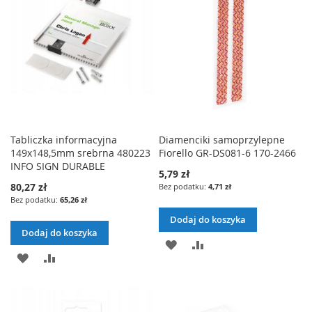
E
A
Ó
A
Ó
E
Ń
J
W
J
W
Ń
D
N
D
N
O
A
O
A
L
J
L
J
I
I
Tabliczka informacyjna
Diamenciki samoprzylepne
149x148,5mm srebrna 480223
Fiorello GR-DS081-6 170-2466
S
S
INFO SIGN DURABLE
5,79 zł
T
T
80,27 zł
4,71 zł
65,26 zł
Y
Y
Dodaj do koszyka
Ż
Ż
Dodaj do koszyka
D
P
Y
Y
D
P
O
O
C
C
O
O
D
R
Z
Z
D
R