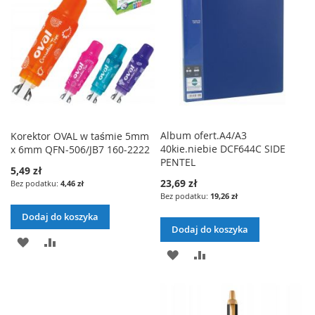
A
Ó
A
Ó
Ń
Ń
J
W
J
W
D
N
D
N
O
A
O
A
L
J
L
J
I
I
Album ofert.A4/A3
Korektor OVAL w taśmie 5mm
40kie.niebie DCF644C SIDE
x 6mm QFN-506/JB7 160-2222
S
S
PENTEL
5,49 zł
T
T
23,69 zł
4,46 zł
19,26 zł
Y
Y
Dodaj do koszyka
Ż
Ż
Dodaj do koszyka
D
P
Y
Y
D
P
O
O
C
C
O
O
D
R
Z
Z
D
R
A
Ó