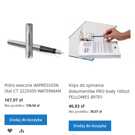
O
O
C
O
O
Z
D
R
Z
D
R
E
A
Ó
E
A
Ó
Ń
J
W
Ń
J
W
D
N
D
N
O
A
O
A
L
J
L
J
I
I
Pióro wieczne IMPRESSION
Klips do spinania
S
Stal CT 2225450 WATERMAN
dokumentów PRO biały 100szt
S
T
FELLOWES 89701
167,97 zł
T
136,56 zł
46,83 zł
Y
38,07 zł
Y
Ż
Dodaj do koszyka
Ż
Dodaj do koszyka
Y
D
P
Y