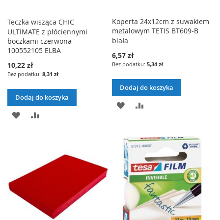
I
I
Koperta 24x12cm z suwakiem
Teczka wisząca CHIC
S
metalowym TETIS BT609-B
ULTIMATE z płóciennymi
S
T
biała
boczkami czerwona
T
100552105 ELBA
6,57 zł
Y
10,22 zł
5,34 zł
Y
Ż
8,31 zł
Ż
Dodaj do koszyka
Y
Dodaj do koszyka
Y
D
P
C
D
P
C
O
O
Z
O
O
Z
D
R
E
D
R
E
A
Ó
Ń
A
Ó
Ń
J
W
J
W
D
N
D
N
O
A
O
A