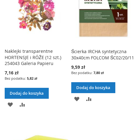
Ń
J
W
D
N
D
N
O
A
O
A
L
J
L
J
I
I
Naklejki transparentne
Ścierka IRCHA syntetyczna
S
HORTENSJE i RÓŻE (12 szt.)
30x40cm FOLCOM ŚC02/20/11
S
T
254043 Galeria Papieru
9,59 zł
T
7,16 zł
7,80 zł
Y
5,82 zł
Y
Ż
Dodaj do koszyka
Ż
Dodaj do koszyka
Y
D
P
Y
D
P
C
O
O
C
O
O
Z
D
R
Z
D
R
E
A
Ó
E
A
Ó
Ń