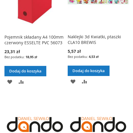
D
N
O
A
O
A
L
J
L
J
I
I
Naklejki 3d Kwiatki, ptaszki
Pojemnik składany A4 100mm
S
CLA10 BREWIS
czerwony ESSELTE PVC 56073
S
T
5,57 zł
23,31 zł
T
4,53 zł
18,95 zł
Y
Y
Ż
Dodaj do koszyka
Dodaj do koszyka
Ż
Y
D
P
D
P
Y
C
O
O
O
O
C
Z
D
R
D
R
Z
E
A
Ó
A
Ó
E
Ń
J
W
J
W
Ń
D
N