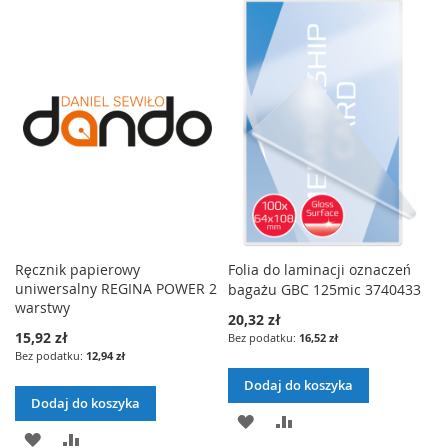
C
C
O
O
D
R
Z
Z
D
R
A
Ó
E
E
A
Ó
J
W
Ń
Ń
J
W
D
N
D
N
O
A
O
A
L
J
L
J
I
I
Ręcznik papierowy
Folia do laminacji oznaczeń
S
uniwersalny REGINA POWER 2
bagażu GBC 125mic 3740433
S
T
warstwy
20,32 zł
T
15,92 zł
16,52 zł
Y
12,94 zł
Y
Ż
Dodaj do koszyka
Ż
Dodaj do koszyka
Y
D
P
Y
D
P
C