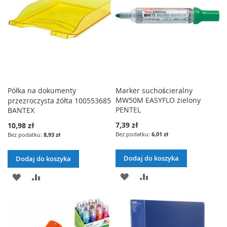
J
W
Ń
J
W
D
N
D
N
O
A
O
A
L
J
L
J
I
I
Półka na dokumenty
Marker suchościeralny
S
MW50M EASYFLO zielony
przezroczysta żółta 100553685
S
T
PENTEL
BANTEX
T
7,39 zł
10,98 zł
Y
6,01 zł
8,93 zł
Y
Ż
Ż
Dodaj do koszyka
Dodaj do koszyka
Y
Y
D
P
D
P
C
C
O
O
O
O
Z
Z
D
R
D
R
E
E