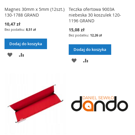
Magnes 30mm x 5mm (12szt.)
Teczka ofertowa 9003A
130-1788 GRAND
niebeska 30 koszulek 120-
1196 GRAND
10,47 zł
15,08 zł
8,51 zł
12,26 zł
Dodaj do koszyka
Dodaj do koszyka
D
P
D
P
O
O
O
O
D
R
D
R
A
Ó
A
Ó
J
W
J
W
D
N
D
N
O
A
O
A
L
J
L
J