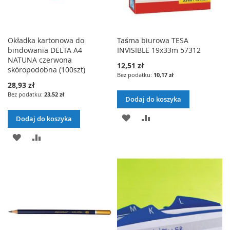
L
J
L
J
I
I
Okładka kartonowa do
Taśma biurowa TESA
S
bindowania DELTA A4
INVISIBLE 19x33m 57312
S
T
NATUNA czerwona
12,51 zł
T
skóropodobna (100szt)
10,17 zł
Y
28,93 zł
Y
Ż
23,52 zł
Dodaj do koszyka
Ż
Y
D
P
Dodaj do koszyka
Y
C
O
O
D
P
C
Z
D
R
O
O
Z
E
A
Ó
D
R
E
Ń
J
W
A
Ó
Ń
D
N
J
W
O
A
D
N