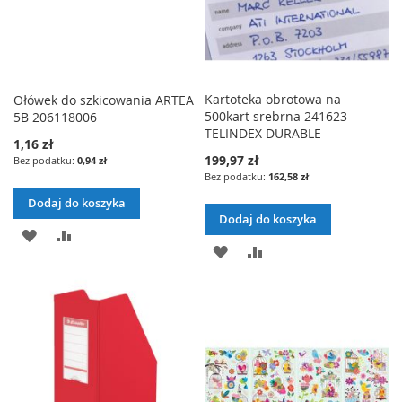
L
J
O
A
I
L
J
S
I
Kartoteka obrotowa na
Ołówek do szkicowania ARTEA
T
500kart srebrna 241623
5B 206118006
S
TELINDEX DURABLE
1,16 zł
Y
T
199,97 zł
0,94 zł
162,58 zł
Ż
Y
Dodaj do koszyka
Y
Ż
Dodaj do koszyka
D
P
C
Y
D
P
O
O
Z
C
O
O
D
R
E
Z
D
R
A
Ó
Ń
E
A
Ó
J
W
Ń
J
W
D
N