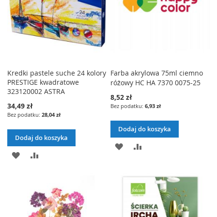
O
A
D
N
L
J
O
A
I
L
J
S
I
Kredki pastele suche 24 kolory
Farba akrylowa 75ml ciemno
T
PRESTIGE kwadratowe
różowy HC HA 7370 0075-25
S
323120002 ASTRA
8,52 zł
Y
T
34,49 zł
6,93 zł
28,04 zł
Ż
Y
Dodaj do koszyka
Y
Ż
Dodaj do koszyka
D
P
C
Y
D
P
O
O
Z
C
O
O
D
R
E
Z
D
R
A
Ó
Ń
E
A
Ó
J
W