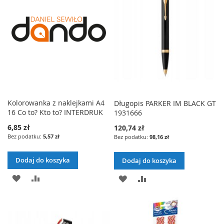
E
E
A
Ó
J
W
Ń
Ń
J
W
D
N
D
N
O
A
O
A
L
J
L
J
I
I
Kolorowanka z naklejkami A4
Długopis PARKER IM BLACK GT
S
16 Co to? Kto to? INTERDRUK
1931666
S
T
6,85 zł
120,74 zł
T
5,57 zł
98,16 zł
Y
Y
Ż
Dodaj do koszyka
Dodaj do koszyka
Ż
Y
D
P
D
P
Y
C
O
O
O
O
C
Z
D
R
D
R
Z