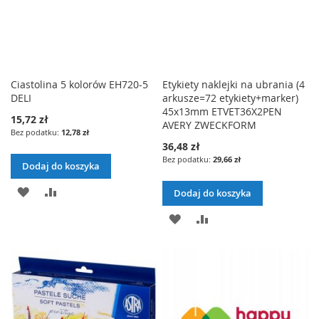
D
N
O
A
O
A
L
J
L
J
I
I
Ciastolina 5 kolorów EH720-5
Etykiety naklejki na ubrania (4
DELI
arkusze=72 etykiety+marker)
S
S
45x13mm ETVET36X2PEN
15,72 zł
T
T
AVERY ZWECKFORM
12,78 zł
36,48 zł
Y
Y
29,66 zł
Dodaj do koszyka
Ż
Ż
D
P
Dodaj do koszyka
Y
Y
O
O
D
P
C
C
D
R
O
O
Z
Z
A
Ó
D
R
E
E
J
W
A
Ó
Ń
Ń
D
N
J
W