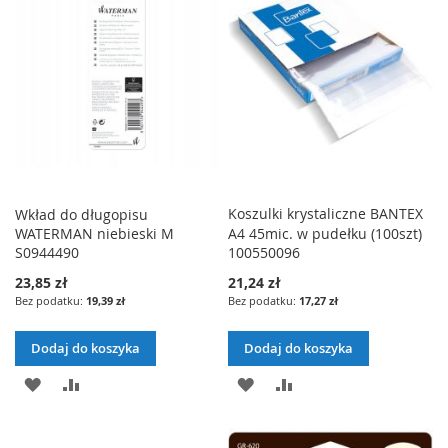
A
Ó
E
E
A
Ó
J
W
Ń
Ń
J
W
D
N
D
N
O
A
O
A
L
J
L
J
I
I
Koszulki krystaliczne BANTEX
Wkład do długopisu
S
WATERMAN niebieski M
A4 45mic. w pudełku (100szt)
S
T
S0944490
100550096
T
23,85 zł
21,24 zł
Y
19,39 zł
17,27 zł
Y
Ż
Ż
Dodaj do koszyka
Dodaj do koszyka
Y
Y
D
P
D
P
C
C
O
O
O
O
Z
Z