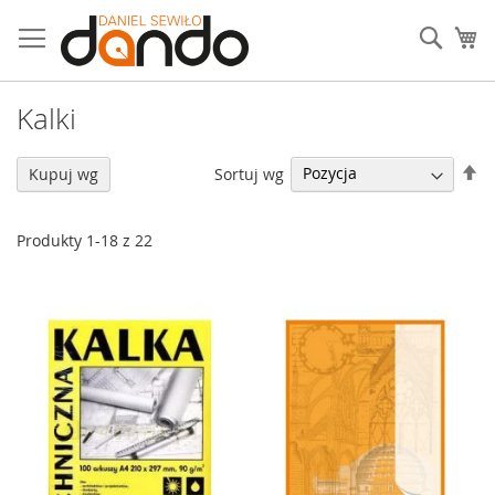
Przejdź
do
Sear
Mó
treści
Kalki
U
Sortuj wg
Kupuj wg
ki
ma
Produkty
1
-
18
z
22