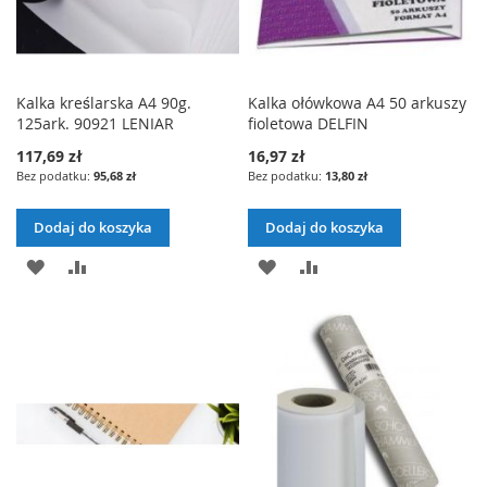
Kalka kreślarska A4 90g.
Kalka ołówkowa A4 50 arkuszy
125ark. 90921 LENIAR
fioletowa DELFIN
117,69 zł
16,97 zł
95,68 zł
13,80 zł
Dodaj do koszyka
Dodaj do koszyka
DODAJ
PORÓWNAJ
DODAJ
PORÓWNAJ
DO
DO
LISTY
LISTY
ŻYCZEŃ
ŻYCZEŃ