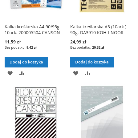
Kalka kreślarska A4 90/95g
Kalka kreślarska A3 (10ark.)
10ark. 200005504 CANSON
90g. DA3910 KOH-I-NOOR
11,59 zł
24,99 zł
9,42 zł
20,32 zł
Dodaj do koszyka
Dodaj do koszyka
DODAJ
PORÓWNAJ
DODAJ
PORÓWNAJ
DO
DO
LISTY
LISTY
ŻYCZEŃ
ŻYCZEŃ