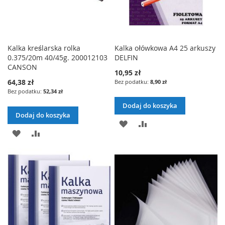
Kalka kreślarska rolka
Kalka ołówkowa A4 25 arkuszy
0.375/20m 40/45g. 200012103
DELFIN
CANSON
10,95 zł
64,38 zł
8,90 zł
52,34 zł
Dodaj do koszyka
Dodaj do koszyka
DODAJ
PORÓWNAJ
DODAJ
PORÓWNAJ
DO
DO
LISTY
LISTY
ŻYCZEŃ
ŻYCZEŃ