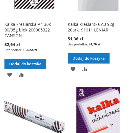
Kalka kreślarska A4 30k
Kalka kreślarska A3 92g.
90/95g blok 200005322
20ark. 91011 LENIAR
CANSON
51,36 zł
32,64 zł
41,76 zł
26,54 zł
Dodaj do koszyka
Dodaj do koszyka
DODAJ
PORÓWNAJ
DODAJ
PORÓWNAJ
DO
DO
LISTY
LISTY
ŻYCZEŃ
ŻYCZEŃ