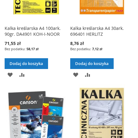
Kalka kreślarska A4 100ark.
Kalka kreślarska A4 30ark.
90gr. DA4901 KOH-I-NOOR
696401 HERLITZ
71,55 zł
8,76 zł
58,17 zł
7,12 zł
Dodaj do koszyka
Dodaj do koszyka
DODAJ
PORÓWNAJ
DODAJ
PORÓWNAJ
DO
DO
LISTY
LISTY
ŻYCZEŃ
ŻYCZEŃ