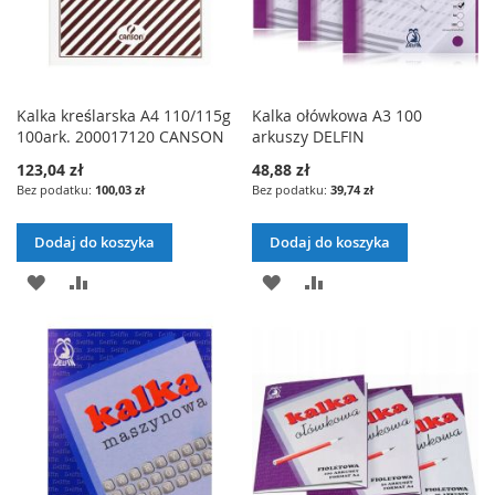
Kalka kreślarska A4 110/115g
Kalka ołówkowa A3 100
100ark. 200017120 CANSON
arkuszy DELFIN
123,04 zł
48,88 zł
100,03 zł
39,74 zł
Dodaj do koszyka
Dodaj do koszyka
DODAJ
PORÓWNAJ
DODAJ
PORÓWNAJ
DO
DO
LISTY
LISTY
ŻYCZEŃ
ŻYCZEŃ