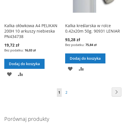
Kalka ołówkowa A4 PELIKAN
Kalka kreślarska w rolce
200H 10 arkuszy niebieska
0.42x20m 50g. 90931 LENIAR
PN434738
93,28 zł
19,72 zł
75,84 zł
16,03 zł
Dodaj do koszyka
Dodaj do koszyka
DODAJ
PORÓWNAJ
DODAJ
PORÓWNAJ
DO
DO
LISTY
Strona
Stron
Nast
Aktualnie
Strona
1
2
LISTY
ŻYCZEŃ
czytasz
ŻYCZEŃ
stronę
Porównaj produkty