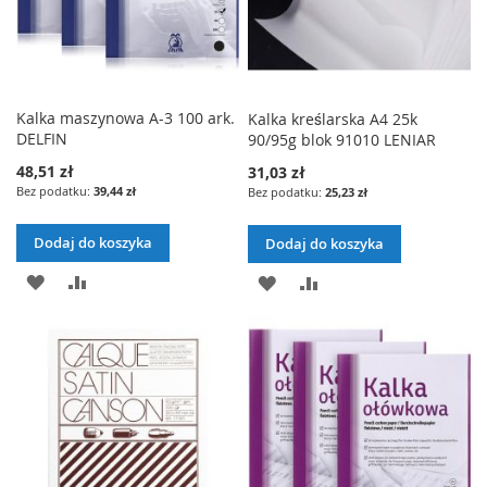
Kalka maszynowa A-3 100 ark.
Kalka kreślarska A4 25k
DELFIN
90/95g blok 91010 LENIAR
48,51 zł
31,03 zł
39,44 zł
25,23 zł
Dodaj do koszyka
Dodaj do koszyka
DODAJ
PORÓWNAJ
DODAJ
PORÓWNAJ
DO
DO
LISTY
LISTY
ŻYCZEŃ
ŻYCZEŃ