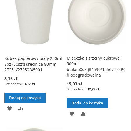
ŻYCZEŃ
ŻYCZEŃ
Miseczka z trzciny cukrowej
Kubek papierowy biały 250ml
500ml
8oz (50szt) średnica 80mm
biała(50szt)84590/15567 100%
27251/27250/45901
biodegradowalna
8,15 zł
15,03 zł
6,63 zł
12,22 zł
Dodaj do koszyka
Dodaj do koszyka
DODAJ
PORÓWNAJ
DODAJ
PORÓWNAJ
DO
DO
LISTY