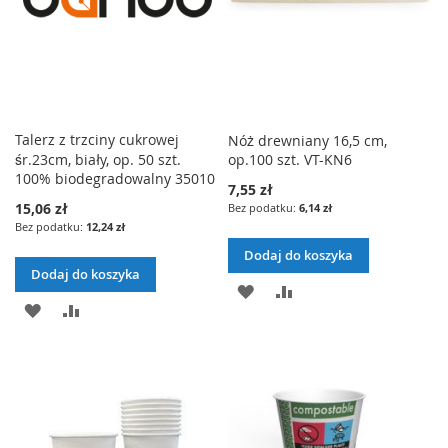
Talerz z trzciny cukrowej
Nóż drewniany 16,5 cm,
śr.23cm, biały, op. 50 szt.
op.100 szt. VT-KN6
100% biodegradowalny 35010
7,55 zł
15,06 zł
6,14 zł
12,24 zł
Dodaj do koszyka
Dodaj do koszyka
DODAJ
PORÓWNAJ
DODAJ
PORÓWNAJ
DO
DO
LISTY
LISTY
ŻYCZEŃ
ŻYCZEŃ