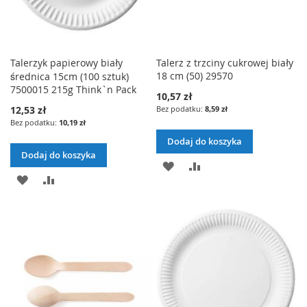
Talerzyk papierowy biały
Talerz z trzciny cukrowej biały
18 cm (50) 29570
średnica 15cm (100 sztuk)
7500015 215g Think`n Pack
10,57 zł
12,53 zł
8,59 zł
10,19 zł
Dodaj do koszyka
Dodaj do koszyka
DODAJ
PORÓWNAJ
DODAJ
PORÓWNAJ
DO
DO
LISTY
LISTY
ŻYCZEŃ
ŻYCZEŃ