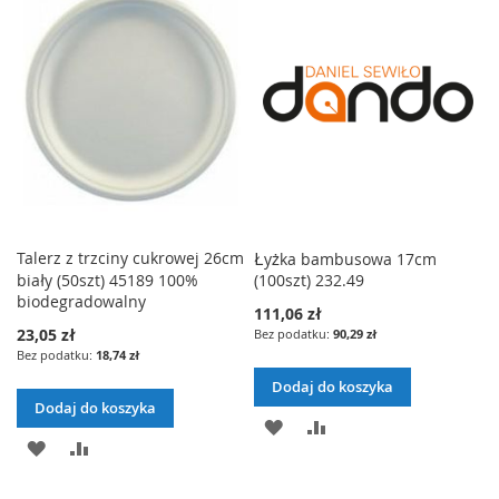
LISTY
ŻYCZEŃ
ŻYCZEŃ
Talerz z trzciny cukrowej 26cm
Łyżka bambusowa 17cm
biały (50szt) 45189 100%
(100szt) 232.49
biodegradowalny
111,06 zł
23,05 zł
90,29 zł
18,74 zł
Dodaj do koszyka
Dodaj do koszyka
DODAJ
PORÓWNAJ
DODAJ
PORÓWNAJ
DO
DO