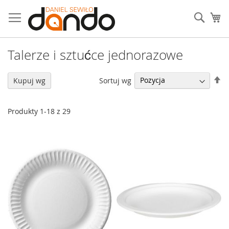
Przejdź
do
Sear
Mó
treści
Talerze i sztućce jednorazowe
U
Sortuj wg
Kupuj wg
ki
ma
Produkty
1
-
18
z
29