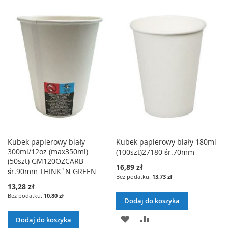
DO
DO
LISTY
LISTY
ŻYCZEŃ
ŻYCZEŃ
Kubek papierowy biały
Kubek papierowy biały 180ml
300ml/12oz (max350ml)
(100szt)27180 śr.70mm
(50szt) GM120OZCARB
16,89 zł
śr.90mm THINK`N GREEN
13,73 zł
13,28 zł
10,80 zł
Dodaj do koszyka
DODAJ
PORÓWNAJ
Dodaj do koszyka