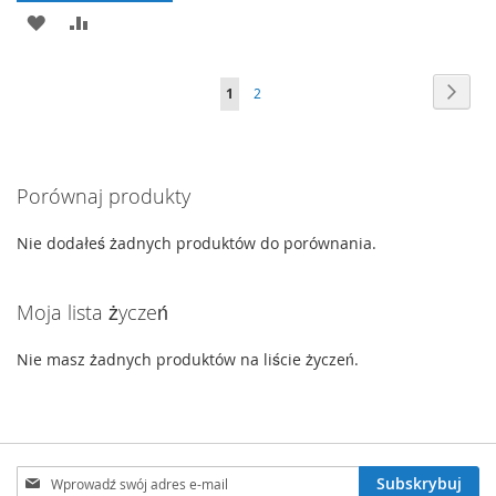
DO
DODAJ
PORÓWNAJ
LISTY
DO
Strona
Stron
Nast
Aktualnie
Strona
1
2
ŻYCZEŃ
LISTY
czytasz
ŻYCZEŃ
stronę
Porównaj produkty
Nie dodałeś żadnych produktów do porównania.
Moja lista życzeń
Nie masz żadnych produktów na liście życzeń.
Subskrybuj
Subskrybuj