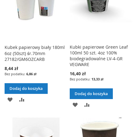
Kubki papierowe Green Leaf
Kubek papierowy biały 180ml
100ml 50 szt. 4oz 100%
6oz (50szt) śr.70mm
biodegradowalne LV-4-GR
27182/GM6OZCARB
VEGWARE
8,44 zł
16,40 zł
6,86 zł
13,33 zł
Dodaj do koszyka
Dodaj do koszyka
DODAJ
PORÓWNAJ
DODAJ
PORÓWNAJ
DO
DO
LISTY
LISTY
ŻYCZEŃ
ŻYCZEŃ