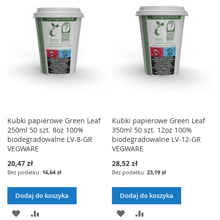
LISTY
LISTY
ŻYCZEŃ
ŻYCZEŃ
Kubki papierowe Green Leaf
Kubki papierowe Green Leaf
250ml 50 szt. 8oz 100%
350ml 50 szt. 12oz 100%
biodegradowalne LV-8-GR
biodegradowalne LV-12-GR
VEGWARE
VEGWARE
20,47 zł
28,52 zł
16,64 zł
23,19 zł
Dodaj do koszyka
Dodaj do koszyka
DODAJ
PORÓWNAJ
DODAJ
PORÓWNAJ