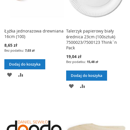
Łyżka jednorazowa drewniana
Talerzyk papierowy biały
16cm (100)
średnica 23cm (100sztuk)
7500023/7500123 Think`n
8,65 zł
Pack
7,03 zł
19,04 zł
15,48 zł
Dodaj do koszyka
DODAJ
PORÓWNAJ
Dodaj do koszyka
DO
DODAJ
PORÓWNAJ
LISTY
DO
ŻYCZEŃ
LISTY
ŻYCZEŃ