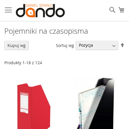
Przejdź
do
Sear
Mó
treści
Pojemniki na czasopisma
U
Sortuj wg
Kupuj wg
ki
ma
Produkty
1
-
18
z
124