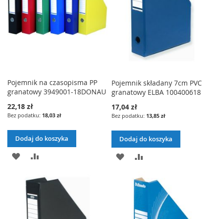
Pojemnik na czasopisma PP
Pojemnik składany 7cm PVC
granatowy 3949001-18DONAU
granatowy ELBA 100400618
22,18 zł
17,04 zł
18,03 zł
13,85 zł
Dodaj do koszyka
Dodaj do koszyka
DODAJ
PORÓWNAJ
DODAJ
PORÓWNAJ
DO
DO
LISTY
LISTY
ŻYCZEŃ
ŻYCZEŃ