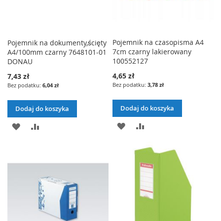
Pojemnik na czasopisma A4
Pojemnik na dokumenty,ścięty
7cm czarny lakierowany
A4/100mm czarny 7648101-01
100552127
DONAU
4,65 zł
7,43 zł
3,78 zł
6,04 zł
Dodaj do koszyka
Dodaj do koszyka
DODAJ
PORÓWNAJ
DODAJ
PORÓWNAJ
DO
DO
LISTY
LISTY
ŻYCZEŃ
ŻYCZEŃ