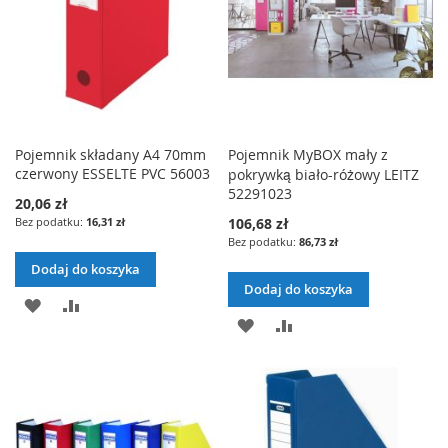
Pojemnik składany A4 70mm
Pojemnik MyBOX mały z
czerwony ESSELTE PVC 56003
pokrywką biało-różowy LEITZ
52291023
20,06 zł
16,31 zł
106,68 zł
86,73 zł
Dodaj do koszyka
Dodaj do koszyka
DODAJ
PORÓWNAJ
DODAJ
PORÓWNAJ
DO
DO
LISTY
LISTY
ŻYCZEŃ
ŻYCZEŃ