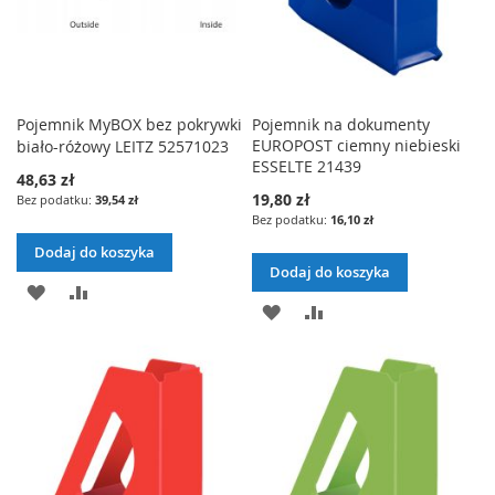
Pojemnik MyBOX bez pokrywki
Pojemnik na dokumenty
EUROPOST ciemny niebieski
biało-różowy LEITZ 52571023
ESSELTE 21439
48,63 zł
19,80 zł
39,54 zł
16,10 zł
Dodaj do koszyka
Dodaj do koszyka
DODAJ
PORÓWNAJ
DODAJ
PORÓWNAJ
DO
DO
LISTY
LISTY
ŻYCZEŃ
ŻYCZEŃ