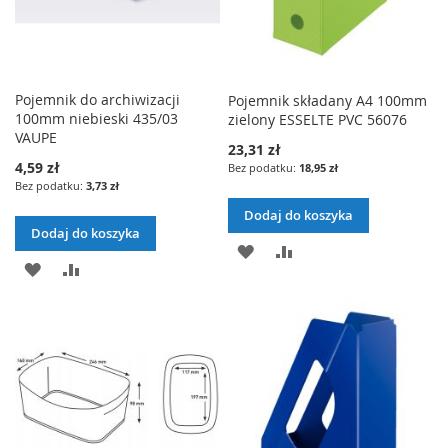
Pojemnik do archiwizacji
Pojemnik składany A4 100mm
100mm niebieski 435/03
zielony ESSELTE PVC 56076
VAUPE
23,31 zł
4,59 zł
18,95 zł
3,73 zł
Dodaj do koszyka
Dodaj do koszyka
DODAJ
PORÓWNAJ
DODAJ
PORÓWNAJ
DO
DO
LISTY
LISTY
ŻYCZEŃ
ŻYCZEŃ