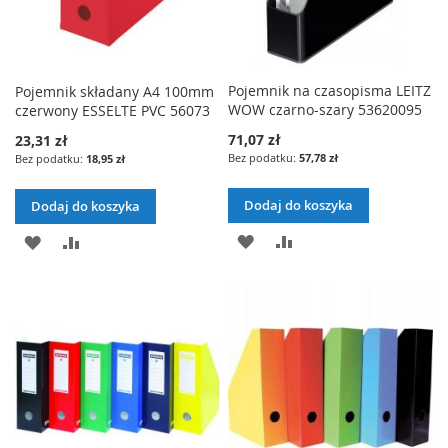
Pojemnik na czasopisma LEITZ
Pojemnik składany A4 100mm
WOW czarno-szary 53620095
czerwony ESSELTE PVC 56073
71,07 zł
23,31 zł
57,78 zł
18,95 zł
Dodaj do koszyka
Dodaj do koszyka
DODAJ
PORÓWNAJ
DODAJ
PORÓWNAJ
DO
DO
LISTY
LISTY
ŻYCZEŃ
ŻYCZEŃ