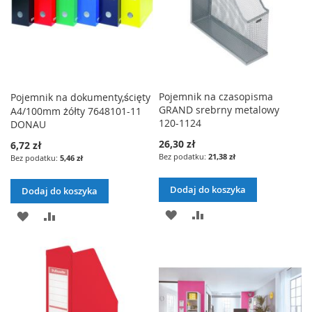
Pojemnik na czasopisma
Pojemnik na dokumenty,ścięty
GRAND srebrny metalowy
A4/100mm żółty 7648101-11
120-1124
DONAU
26,30 zł
6,72 zł
21,38 zł
5,46 zł
Dodaj do koszyka
Dodaj do koszyka
DODAJ
PORÓWNAJ
DODAJ
PORÓWNAJ
DO
DO
LISTY
LISTY
ŻYCZEŃ
ŻYCZEŃ