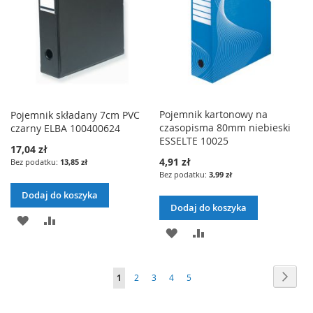
Pojemnik kartonowy na
Pojemnik składany 7cm PVC
czasopisma 80mm niebieski
czarny ELBA 100400624
ESSELTE 10025
17,04 zł
4,91 zł
13,85 zł
3,99 zł
Dodaj do koszyka
Dodaj do koszyka
DODAJ
PORÓWNAJ
DODAJ
PORÓWNAJ
DO
DO
LISTY
Strona
Stron
Nast
Aktualnie
Strona
Strona
Strona
Strona
1
2
3
4
5
LISTY
ŻYCZEŃ
czytasz
ŻYCZEŃ