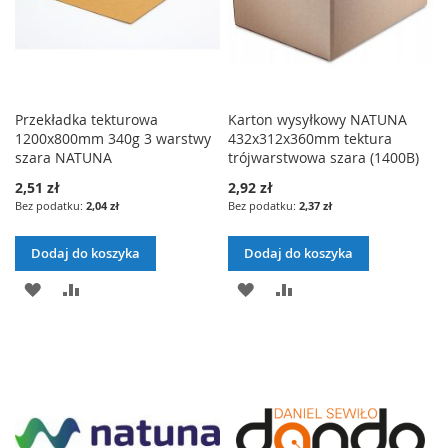
Przekładka tekturowa
Karton wysyłkowy NATUNA
1200x800mm 340g 3 warstwy
432x312x360mm tektura
szara NATUNA
trójwarstwowa szara (1400B)
2,51 zł
2,92 zł
2,04 zł
2,37 zł
Dodaj do koszyka
Dodaj do koszyka
DODAJ
PORÓWNAJ
DODAJ
PORÓWNAJ
DO
DO
LISTY
LISTY
ŻYCZEŃ
ŻYCZEŃ