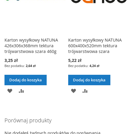
Karton wysyłkowy NATUNA
Karton wysyłkowy NATUNA
426x306x368mm tektura
600x400x520mm tektura
trójwarstwowa szara 460g
trójwarstwowa szara
3,25 zł
5,22 zł
2,64 zł
4,24 zł
Dodaj do koszyka
Dodaj do koszyka
DODAJ
PORÓWNAJ
DODAJ
PORÓWNAJ
DO
DO
LISTY
LISTY
Porównaj produkty
ŻYCZEŃ
ŻYCZEŃ
Nie dodałeś żadnych produktów do porównania.