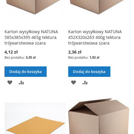
Karton wysyłkowy NATUNA
Karton wysyłkowy NATUNA
585x385x395 465g tektura
452X320x263 400g tektura
trójwarstwowa szara
trójwarstwowa szara
4,12 zł
2,36 zł
3,35 zł
1,92 zł
Dodaj do koszyka
Dodaj do koszyka
DODAJ
PORÓWNAJ
DODAJ
PORÓWNAJ
DO
DO
LISTY
LISTY
ŻYCZEŃ
ŻYCZEŃ