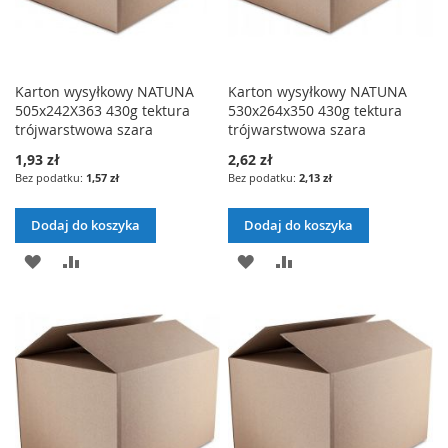
Karton wysyłkowy NATUNA
Karton wysyłkowy NATUNA
505x242X363 430g tektura
530x264x350 430g tektura
trójwarstwowa szara
trójwarstwowa szara
1,93 zł
2,62 zł
1,57 zł
2,13 zł
Dodaj do koszyka
Dodaj do koszyka
DODAJ
PORÓWNAJ
DODAJ
PORÓWNAJ
DO
DO
LISTY
LISTY
ŻYCZEŃ
ŻYCZEŃ