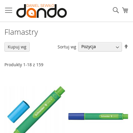
Przejdź
do
Sear
Mó
treści
Flamastry
U
Sortuj wg
Kupuj wg
ki
ma
Produkty
1
-
18
z
159