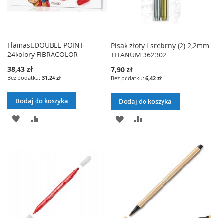
Flamast.DOUBLE POINT
Pisak złoty i srebrny (2) 2,2mm
24kolory FIBRACOLOR
TITANUM 362302
38,43 zł
7,90 zł
31,24 zł
6,42 zł
Dodaj do koszyka
Dodaj do koszyka
DODAJ
PORÓWNAJ
DODAJ
PORÓWNAJ
DO
DO
LISTY
LISTY
ŻYCZEŃ
ŻYCZEŃ