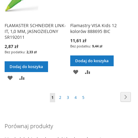
FLAMASTER SCHNEIDER LINK-
Flamastry VISA Kids 12
IT, 1,0 MM, JASNOZIELONY
kolorów 888695 BIC
SR192011
11,61 zł
2,87 zł
9,44 zł
2,33 zł
Dodaj do koszyka
Dodaj do koszyka
DODAJ
PORÓWNAJ
DODAJ
PORÓWNAJ
DO
DO
LISTY
Strona
Stron
Nast
Aktualnie
Strona
Strona
Strona
Strona
1
2
3
4
5
LISTY
ŻYCZEŃ
czytasz
ŻYCZEŃ
stronę
Porównaj produkty