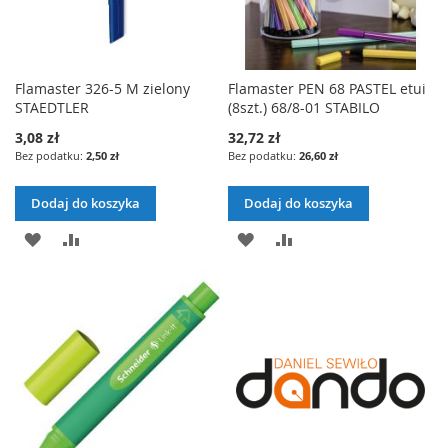
Flamaster 326-5 M zielony
Flamaster PEN 68 PASTEL etui
STAEDTLER
(8szt.) 68/8-01 STABILO
3,08 zł
32,72 zł
2,50 zł
26,60 zł
Dodaj do koszyka
Dodaj do koszyka
DODAJ
PORÓWNAJ
DODAJ
PORÓWNAJ
DO
DO
LISTY
LISTY
ŻYCZEŃ
ŻYCZEŃ