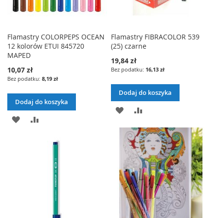
Flamastry COLORPEPS OCEAN
Flamastry FIBRACOLOR 539
12 kolorów ETUI 845720
(25) czarne
MAPED
19,84 zł
10,07 zł
16,13 zł
8,19 zł
Dodaj do koszyka
Dodaj do koszyka
DODAJ
PORÓWNAJ
DODAJ
PORÓWNAJ
DO
DO
LISTY
LISTY
ŻYCZEŃ
ŻYCZEŃ