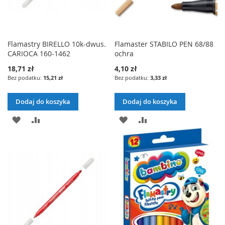
Flamastry BIRELLO 10k-dwus.
Flamaster STABILO PEN 68/88
CARIOCA 160-1462
ochra
18,71 zł
4,10 zł
15,21 zł
3,33 zł
Dodaj do koszyka
Dodaj do koszyka
DODAJ
PORÓWNAJ
DODAJ
PORÓWNAJ
DO
DO
LISTY
LISTY
ŻYCZEŃ
ŻYCZEŃ