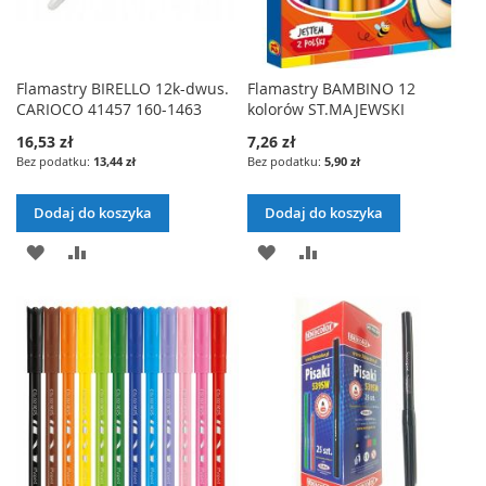
Flamastry BIRELLO 12k-dwus.
Flamastry BAMBINO 12
CARIOCO 41457 160-1463
kolorów ST.MAJEWSKI
16,53 zł
7,26 zł
13,44 zł
5,90 zł
Dodaj do koszyka
Dodaj do koszyka
DODAJ
PORÓWNAJ
DODAJ
PORÓWNAJ
DO
DO
LISTY
LISTY
ŻYCZEŃ
ŻYCZEŃ