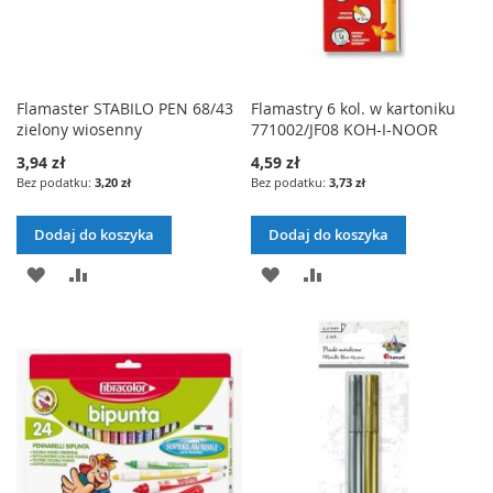
Flamaster STABILO PEN 68/43
Flamastry 6 kol. w kartoniku
zielony wiosenny
771002/JF08 KOH-I-NOOR
3,94 zł
4,59 zł
3,20 zł
3,73 zł
Dodaj do koszyka
Dodaj do koszyka
DODAJ
PORÓWNAJ
DODAJ
PORÓWNAJ
DO
DO
LISTY
LISTY
ŻYCZEŃ
ŻYCZEŃ