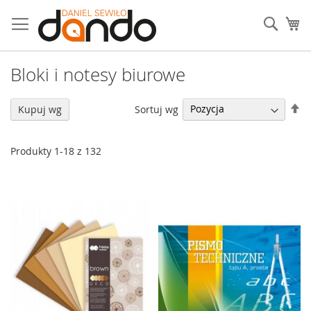
Przejdź
do
Sear
Mó
treści
Bloki i notesy biurowe
U
Sortuj wg
Kupuj wg
ki
ma
Produkty
1
-
18
z
132