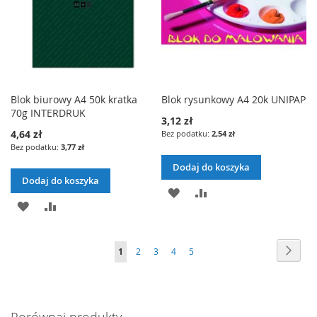
Blok biurowy A4 50k kratka
Blok rysunkowy A4 20k UNIPAP
70g INTERDRUK
3,12 zł
4,64 zł
2,54 zł
3,77 zł
Dodaj do koszyka
Dodaj do koszyka
DODAJ
PORÓWNAJ
DODAJ
PORÓWNAJ
DO
DO
LISTY
Strona
Stron
Nast
Aktualnie
Strona
Strona
Strona
Strona
1
2
3
4
5
LISTY
ŻYCZEŃ
czytasz
ŻYCZEŃ
stronę
Porównaj produkty