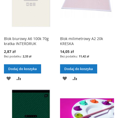
Blok biurowy A6 100k 70g
Blok milimetrowy A2 20k
kratka INTERDRUK
KRESKA
2,87 zł
14,05 zł
2,33 zł
11,42 zł
Dodaj do koszyka
Dodaj do koszyka
DODAJ
PORÓWNAJ
DODAJ
PORÓWNAJ
DO
DO
LISTY
LISTY
ŻYCZEŃ
ŻYCZEŃ