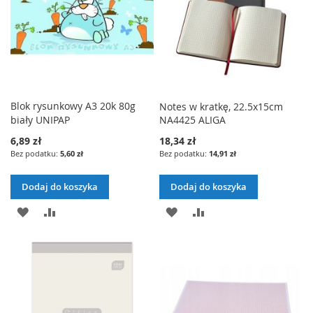
Blok rysunkowy A3 20k 80g
Notes w kratkę, 22.5x15cm
biały UNIPAP
NA4425 ALIGA
6,89 zł
18,34 zł
5,60 zł
14,91 zł
Dodaj do koszyka
Dodaj do koszyka
DODAJ
PORÓWNAJ
DODAJ
PORÓWNAJ
DO
DO
LISTY
LISTY
ŻYCZEŃ
ŻYCZEŃ