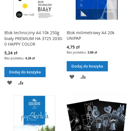
Blok techniczny A4 10k 250g
Blok milimetrowy A4 20k
UNIPAP
biały PREMIUM HA 3725 2030-
0 HAPPY COLOR
4,75 zł
5,24 zł
3,86 zł
4,26 zł
Dodaj do koszyka
Dodaj do koszyka
DODAJ
PORÓWNAJ
DODAJ
PORÓWNAJ
DO
DO
LISTY
LISTY
ŻYCZEŃ
ŻYCZEŃ