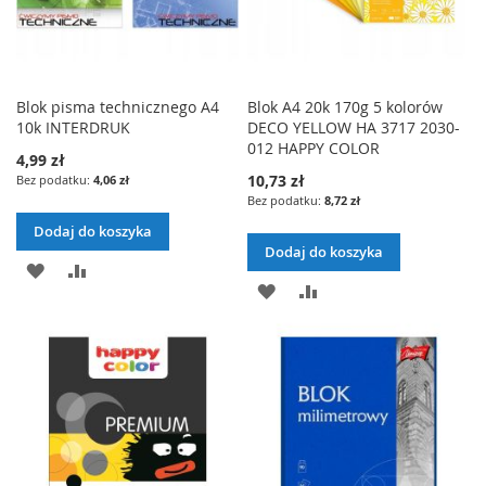
Blok pisma technicznego A4
Blok A4 20k 170g 5 kolorów
10k INTERDRUK
DECO YELLOW HA 3717 2030-
012 HAPPY COLOR
4,99 zł
10,73 zł
4,06 zł
8,72 zł
Dodaj do koszyka
Dodaj do koszyka
DODAJ
PORÓWNAJ
DODAJ
PORÓWNAJ
DO
DO
LISTY
LISTY
ŻYCZEŃ
ŻYCZEŃ