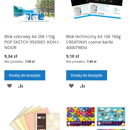
Blok szkicowy A4 20k 110g
Blok techniczny A3 10k 160g
POP SKETCH 9920001 KOH-I-
CREATINIO czarne kartki
NOOR
400079854
9,34 zł
9,10 zł
7,59 zł
7,40 zł
Dodaj do koszyka
Dodaj do koszyka
DODAJ
PORÓWNAJ
DODAJ
PORÓWNAJ
DO
DO
LISTY
LISTY
ŻYCZEŃ
ŻYCZEŃ