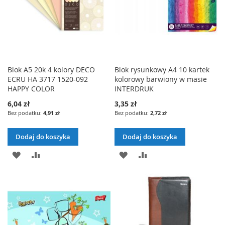
Blok A5 20k 4 kolory DECO
Blok rysunkowy A4 10 kartek
ECRU HA 3717 1520-092
kolorowy barwiony w masie
HAPPY COLOR
INTERDRUK
6,04 zł
3,35 zł
4,91 zł
2,72 zł
Dodaj do koszyka
Dodaj do koszyka
DODAJ
PORÓWNAJ
DODAJ
PORÓWNAJ
DO
DO
LISTY
LISTY
ŻYCZEŃ
ŻYCZEŃ