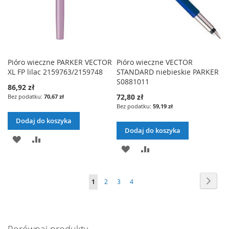
Pióro wieczne PARKER VECTOR
Pióro wieczne VECTOR
XL FP lilac 2159763/2159748
STANDARD niebieskie PARKER
S0881011
86,92 zł
72,80 zł
70,67 zł
59,19 zł
Dodaj do koszyka
Dodaj do koszyka
DODAJ
PORÓWNAJ
DODAJ
PORÓWNAJ
DO
DO
LISTY
Strona
Stron
Nast
Aktualnie
Strona
Strona
Strona
1
2
3
4
LISTY
ŻYCZEŃ
czytasz
ŻYCZEŃ
stronę
Porównaj produkty