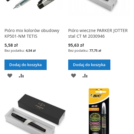
Pióro mix kolorów obudowy
Pióro wieczne PARKER JOTTER
KP501-NM TETIS
stal CT M 2030946
5,58 zł
95,63 zł
4,54 zł
77,75 zł
Dodaj do koszyka
Dodaj do koszyka
DODAJ
PORÓWNAJ
DODAJ
PORÓWNAJ
DO
DO
LISTY
LISTY
ŻYCZEŃ
ŻYCZEŃ