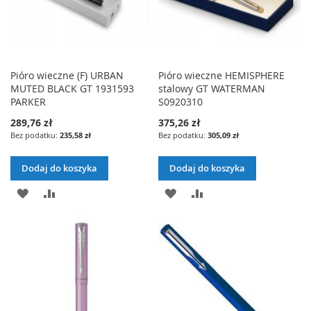
Pióro wieczne (F) URBAN
Pióro wieczne HEMISPHERE
MUTED BLACK GT 1931593
stalowy GT WATERMAN
PARKER
S0920310
289,76 zł
375,26 zł
235,58 zł
305,09 zł
Dodaj do koszyka
Dodaj do koszyka
DODAJ
PORÓWNAJ
DODAJ
PORÓWNAJ
DO
DO
LISTY
LISTY
ŻYCZEŃ
ŻYCZEŃ