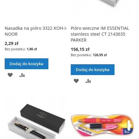
Nasadka na pióro 3322 KOH-I-
Pióro wieczne IM ESSENTIAL
NOOR
stainless steel CT 2143635
PARKER
2,29 zł
156,15 zł
1,86 zł
126,95 zł
Dodaj do koszyka
Dodaj do koszyka
DODAJ
PORÓWNAJ
DODAJ
PORÓWNAJ
DO
DO
LISTY
LISTY
ŻYCZEŃ
ŻYCZEŃ