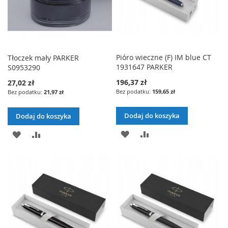
Pióro wieczne (F) IM blue CT
Tłoczek mały PARKER
1931647 PARKER
S0953290
196,37 zł
27,02 zł
159,65 zł
21,97 zł
Dodaj do koszyka
Dodaj do koszyka
DODAJ
PORÓWNAJ
DODAJ
PORÓWNAJ
DO
DO
LISTY
LISTY
ŻYCZEŃ
ŻYCZEŃ