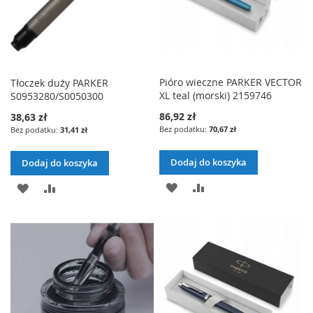
Pióro wieczne PARKER VECTOR
Tłoczek duży PARKER
XL teal (morski) 2159746
S0953280/S0050300
86,92 zł
38,63 zł
70,67 zł
31,41 zł
Dodaj do koszyka
Dodaj do koszyka
DODAJ
PORÓWNAJ
DODAJ
PORÓWNAJ
DO
DO
LISTY
LISTY
ŻYCZEŃ
ŻYCZEŃ