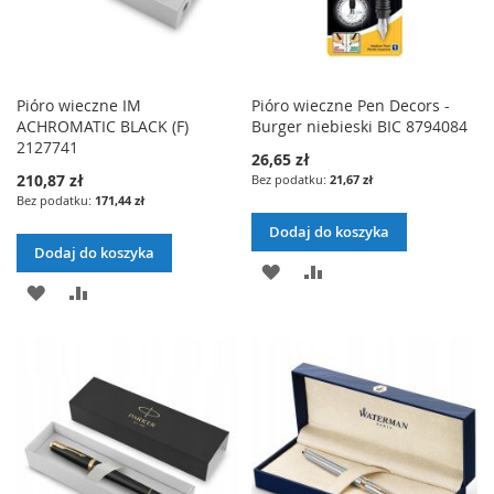
Pióro wieczne IM
Pióro wieczne Pen Decors -
ACHROMATIC BLACK (F)
Burger niebieski BIC 8794084
2127741
26,65 zł
210,87 zł
21,67 zł
171,44 zł
Dodaj do koszyka
Dodaj do koszyka
DODAJ
PORÓWNAJ
DODAJ
PORÓWNAJ
DO
DO
LISTY
LISTY
ŻYCZEŃ
ŻYCZEŃ