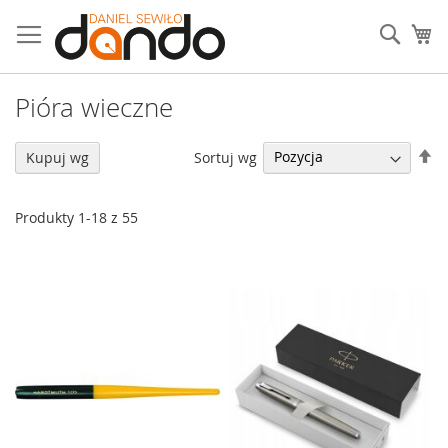
Przejdź
do
Sear
Mó
treści
Pióra wieczne
U
Sortuj wg
Kupuj wg
ki
ma
Produkty
1
-
18
z
55