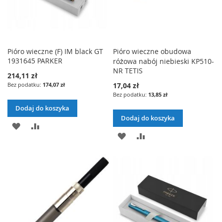
Pióro wieczne (F) IM black GT
Pióro wieczne obudowa
1931645 PARKER
różowa nabój niebieski KP510-
NR TETIS
214,11 zł
174,07 zł
17,04 zł
13,85 zł
Dodaj do koszyka
Dodaj do koszyka
DODAJ
PORÓWNAJ
DODAJ
PORÓWNAJ
DO
DO
LISTY
LISTY
ŻYCZEŃ
ŻYCZEŃ