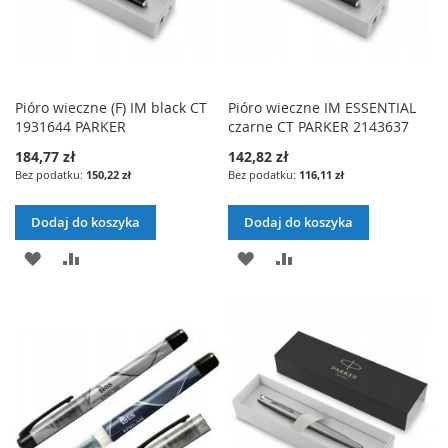
Pióro wieczne (F) IM black CT
Pióro wieczne IM ESSENTIAL
1931644 PARKER
czarne CT PARKER 2143637
184,77 zł
142,82 zł
150,22 zł
116,11 zł
Dodaj do koszyka
Dodaj do koszyka
DODAJ
PORÓWNAJ
DODAJ
PORÓWNAJ
DO
DO
LISTY
LISTY
ŻYCZEŃ
ŻYCZEŃ