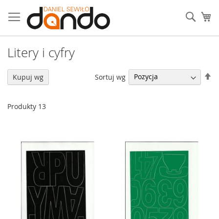
Przejdź
do
Sear
Mó
treści
Litery i cyfry
U
Sortuj wg
Kupuj wg
ki
ma
Produkty
13