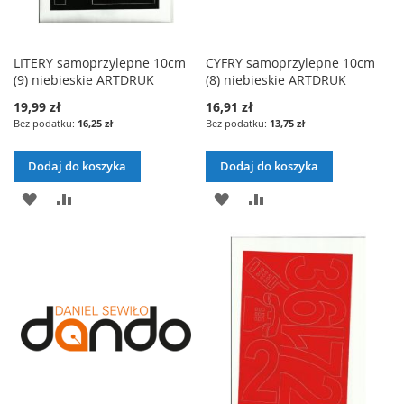
LITERY samoprzylepne 10cm
CYFRY samoprzylepne 10cm
(9) niebieskie ARTDRUK
(8) niebieskie ARTDRUK
19,99 zł
16,91 zł
16,25 zł
13,75 zł
Dodaj do koszyka
Dodaj do koszyka
DODAJ
PORÓWNAJ
DODAJ
PORÓWNAJ
DO
DO
LISTY
LISTY
ŻYCZEŃ
ŻYCZEŃ