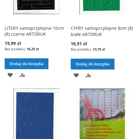
LITERY samoprzylepne 10cm
CYFRY samoprzylepne 8cm (8)
(8) czarne ARTDRUK
białe ARTDRUK
19,99 zł
16,91 zł
16,25 zł
13,75 zł
Dodaj do koszyka
Dodaj do koszyka
DODAJ
PORÓWNAJ
DODAJ
PORÓWNAJ
DO
DO
LISTY
LISTY
ŻYCZEŃ
ŻYCZEŃ