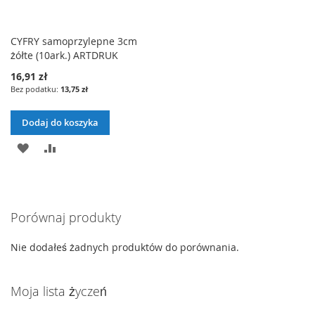
CYFRY samoprzylepne 3cm
żółte (10ark.) ARTDRUK
16,91 zł
13,75 zł
Dodaj do koszyka
DODAJ
PORÓWNAJ
DO
LISTY
Porównaj produkty
ŻYCZEŃ
Nie dodałeś żadnych produktów do porównania.
Moja lista życzeń