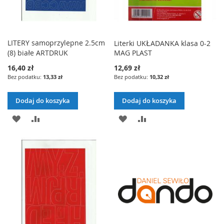
LITERY samoprzylepne 2.5cm
Literki UKŁADANKA klasa 0-2
(8) białe ARTDRUK
MAG PLAST
16,40 zł
12,69 zł
13,33 zł
10,32 zł
Dodaj do koszyka
Dodaj do koszyka
DODAJ
PORÓWNAJ
DODAJ
PORÓWNAJ
DO
DO
LISTY
LISTY
ŻYCZEŃ
ŻYCZEŃ