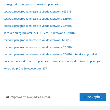
pure good
pur good
tasma do pieczatek
teczka z przegródkami esselte vileda czerwoni 623916
teczka z przegródkami esselte vileda czerwony 623916
teczka z przegródkami esselte vileda czerwony 624016
Teczka z przegródkami ESSELTE VIVIDA czerwona 624016
teczka z przegródkami esselte vivida czerwoni 623916
teczka z przegródkami esselte vivida czerwony 623916
teczka z przegródkami esselte vivida czerwony 624016
teczka z ręcznik 6
tesa do pieczątek
teti do pieczatek
toma do pieczątek
tusz do pieczątek
wklad do pióro żelowego umn207
Subskrybuj
Subskrybuj
nasz
newsletter: