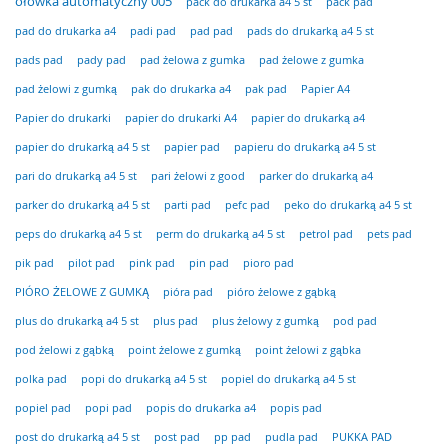
ołówka automatyczny 005
pack do drukarka a4 5 st
pack pad
pad do drukarka a4
padi pad
pad pad
pads do drukarką a4 5 st
pads pad
pady pad
pad żelowa z gumka
pad żelowe z gumka
pad żelowi z gumką
pak do drukarka a4
pak pad
Papier A4
Papier do drukarki
papier do drukarki A4
papier do drukarką a4
papier do drukarką a4 5 st
papier pad
papieru do drukarką a4 5 st
pari do drukarką a4 5 st
pari żelowi z good
parker do drukarką a4
parker do drukarką a4 5 st
parti pad
pefc pad
peko do drukarką a4 5 st
peps do drukarką a4 5 st
perm do drukarką a4 5 st
petrol pad
pets pad
pik pad
pilot pad
pink pad
pin pad
pioro pad
pióra pad
PIÓRO ŻELOWE Z GUMKĄ
pióro żelowe z gąbką
plus do drukarką a4 5 st
plus pad
plus żelowy z gumką
pod pad
pod żelowi z gąbką
point żelowe z gumką
point żelowi z gąbka
polka pad
popi do drukarką a4 5 st
popiel do drukarką a4 5 st
popiel pad
popi pad
popis do drukarka a4
popis pad
post do drukarką a4 5 st
post pad
pp pad
pudla pad
PUKKA PAD