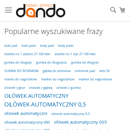
Przejdź
do
Sear
Mó
treści
Popularne wyszukiwane frazy
biali pad
biali pads
bialy pad
bialy pads
esselte no 1 stabilo 27 100 leśn
esselte no 1 styl 27 100 leśn
gumka do dlugopi
gumka do dlugopisu
gumka do długopi
GUMKA DO ŚCIERANIA
gąbką do ścierania
interdruk pad
leitz 50
maries do nagrobków
marker do nagrobków
market do nagrobków
olowek z glue
olowek z gąbką
olówek z gumka
OŁÓWEK AUTOMATYCZNY
OŁÓWEK AUTOMATYCZNY 0,5
ołowek automatyczni
ołowek automatyczny 0.5
ołówek automatyczny 005
ołowek automatyczny 095