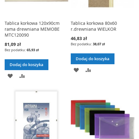
Tablica korkowa 120x90cm
Tablica korkowa 80x60
rama drewniana MEMOBE
r.drewniana WIELKOR
MTC120090
46,83 zł
81,09 zł
38,07 zł
65,93 zł
Dodaj do koszyka
Dodaj do koszyka
DODAJ
PORÓWNAJ
DODAJ
PORÓWNAJ
DO
DO
LISTY
LISTY
ŻYCZEŃ
ŻYCZEŃ