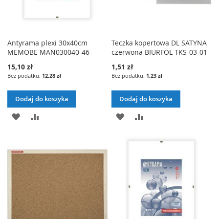
Antyrama plexi 30x40cm
Teczka kopertowa DL SATYNA
MEMOBE MAN030040-46
czerwona BIURFOL TKS-03-01
15,10 zł
1,51 zł
12,28 zł
1,23 zł
Dodaj do koszyka
Dodaj do koszyka
DODAJ
PORÓWNAJ
DODAJ
PORÓWNAJ
DO
DO
LISTY
LISTY
ŻYCZEŃ
ŻYCZEŃ