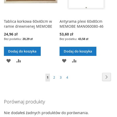
Tablica korkowa 60x40cm w
Antyrama plexi 60x80cm
ramie drewnienej MEMOBE
MEMOBE MAN060080-46
24,96 zł
53,60 zł
20,29 zł
43,58 zł
Dodaj do koszyka
Dodaj do koszyka
DODAJ
PORÓWNAJ
DODAJ
PORÓWNAJ
DO
DO
Strona
Stron
Nast
Aktualnie
Strona
Strona
Strona
1
2
3
4
LISTY
LISTY
czytasz
ŻYCZEŃ
ŻYCZEŃ
stronę
Porównaj produkty
Nie dodałeś żadnych produktów do porównania.