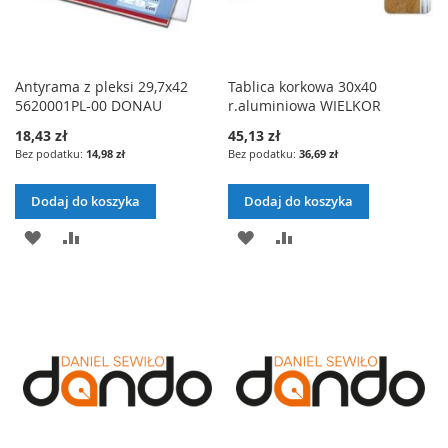
Antyrama z pleksi 29,7x42
Tablica korkowa 30x40
5620001PL-00 DONAU
r.aluminiowa WIELKOR
18,43 zł
45,13 zł
14,98 zł
36,69 zł
Dodaj do koszyka
Dodaj do koszyka
DODAJ
PORÓWNAJ
DODAJ
PORÓWNAJ
DO
DO
LISTY
LISTY
ŻYCZEŃ
ŻYCZEŃ