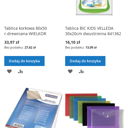
Tablica korkowa 80x50
Tablica BIC KIDS VELLEDA
r.drewniana WIELKOR
30x20cm dwustronna 841362
33,97 zł
16,10 zł
27,62 zł
13,09 zł
Dodaj do koszyka
Dodaj do koszyka
DODAJ
PORÓWNAJ
DODAJ
PORÓWNAJ
DO
DO
LISTY
LISTY
ŻYCZEŃ
ŻYCZEŃ