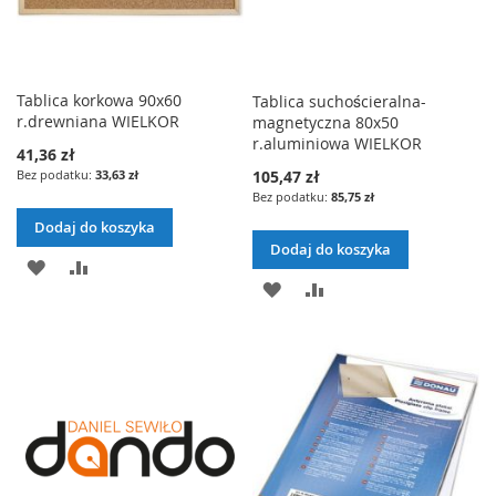
Tablica korkowa 90x60
Tablica suchościeralna-
r.drewniana WIELKOR
magnetyczna 80x50
r.aluminiowa WIELKOR
41,36 zł
33,63 zł
105,47 zł
85,75 zł
Dodaj do koszyka
Dodaj do koszyka
DODAJ
PORÓWNAJ
DODAJ
PORÓWNAJ
DO
DO
LISTY
LISTY
ŻYCZEŃ
ŻYCZEŃ