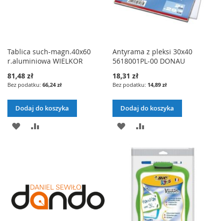
Tablica such-magn.40x60
Antyrama z pleksi 30x40
r.aluminiowa WIELKOR
5618001PL-00 DONAU
81,48 zł
18,31 zł
66,24 zł
14,89 zł
Dodaj do koszyka
Dodaj do koszyka
DODAJ
PORÓWNAJ
DODAJ
PORÓWNAJ
DO
DO
LISTY
LISTY
ŻYCZEŃ
ŻYCZEŃ