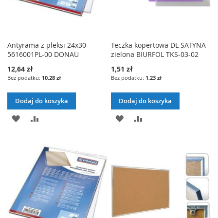
Antyrama z pleksi 24x30
Teczka kopertowa DL SATYNA
5616001PL-00 DONAU
zielona BIURFOL TKS-03-02
12,64 zł
1,51 zł
10,28 zł
1,23 zł
Dodaj do koszyka
Dodaj do koszyka
DODAJ
PORÓWNAJ
DODAJ
PORÓWNAJ
DO
DO
LISTY
LISTY
ŻYCZEŃ
ŻYCZEŃ