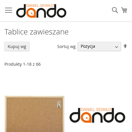
Przejdź
do
Sear
Mó
treści
Tablice zawieszane
U
Sortuj wg
Kupuj wg
ki
ma
Produkty
1
-
18
z
66