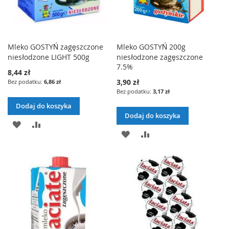
Mleko GOSTYŃ zagęszczone
Mleko GOSTYŃ 200g
niesłodzone LIGHT 500g
niesłodzone zagęszczone
7.5%
8,44 zł
3,90 zł
6,86 zł
3,17 zł
Dodaj do koszyka
Dodaj do koszyka
DODAJ
PORÓWNAJ
DODAJ
PORÓWNAJ
DO
DO
LISTY
LISTY
ŻYCZEŃ
ŻYCZEŃ