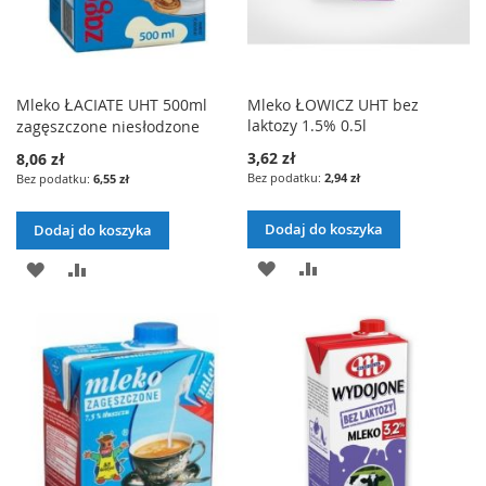
Mleko ŁACIATE UHT 500ml
Mleko ŁOWICZ UHT bez
laktozy 1.5% 0.5l
zagęszczone niesłodzone
3,62 zł
8,06 zł
2,94 zł
6,55 zł
Dodaj do koszyka
Dodaj do koszyka
DODAJ
PORÓWNAJ
DODAJ
PORÓWNAJ
DO
DO
LISTY
LISTY
ŻYCZEŃ
ŻYCZEŃ