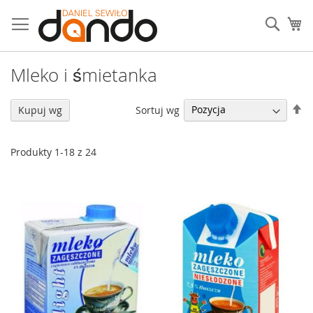
Przejdź
do
Sear
Mó
treści
Mleko i śmietanka
U
Sortuj wg
Kupuj wg
ki
ma
Produkty
1
-
18
z
24