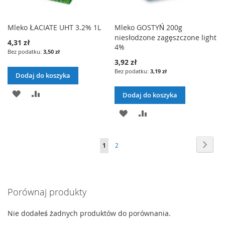
Mleko ŁACIATE UHT 3.2% 1L
Mleko GOSTYŃ 200g
niesłodzone zagęszczone light
4,31 zł
4%
3,50 zł
3,92 zł
3,19 zł
Dodaj do koszyka
DODAJ
PORÓWNAJ
Dodaj do koszyka
DO
DODAJ
PORÓWNAJ
LISTY
DO
Strona
Stron
Nast
ŻYCZEŃ
Aktualnie
Strona
1
2
LISTY
czytasz
ŻYCZEŃ
stronę
Porównaj produkty
Nie dodałeś żadnych produktów do porównania.