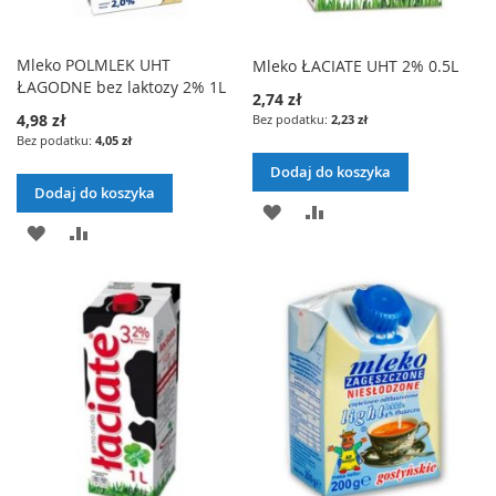
Mleko POLMLEK UHT
Mleko ŁACIATE UHT 2% 0.5L
ŁAGODNE bez laktozy 2% 1L
2,74 zł
4,98 zł
2,23 zł
4,05 zł
Dodaj do koszyka
Dodaj do koszyka
DODAJ
PORÓWNAJ
DODAJ
PORÓWNAJ
DO
DO
LISTY
LISTY
ŻYCZEŃ
ŻYCZEŃ