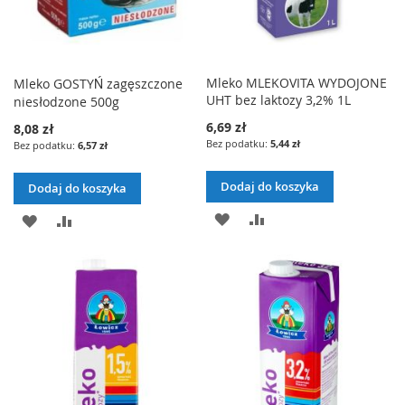
Mleko MLEKOVITA WYDOJONE
Mleko GOSTYŃ zagęszczone
UHT bez laktozy 3,2% 1L
niesłodzone 500g
6,69 zł
8,08 zł
5,44 zł
6,57 zł
Dodaj do koszyka
Dodaj do koszyka
DODAJ
PORÓWNAJ
DODAJ
PORÓWNAJ
DO
DO
LISTY
LISTY
ŻYCZEŃ
ŻYCZEŃ