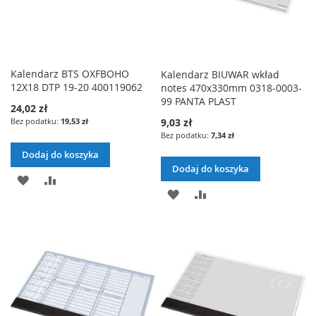
Kalendarz BTS OXFBOHO
Kalendarz BIUWAR wkład
12X18 DTP 19-20 400119062
notes 470x330mm 0318-0003-
99 PANTA PLAST
24,02 zł
19,53 zł
9,03 zł
7,34 zł
Dodaj do koszyka
Dodaj do koszyka
DODAJ
PORÓWNAJ
DODAJ
PORÓWNAJ
DO
DO
LISTY
LISTY
ŻYCZEŃ
ŻYCZEŃ