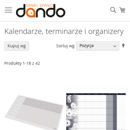
Przejdź
do
Sear
Mó
treści
Kalendarze, terminarze i organizery
U
Sortuj wg
Kupuj wg
ki
ma
Produkty
1
-
18
z
42