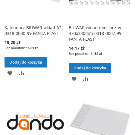
Kalendarz BIUWAR wkład A2
BIUWAR wkład miesięczny
0318-0030-99 PANTA PLAST
470x330mm 0318-0007-99
PANTA PLAST
19,20 zł
14,17 zł
15,61 zł
11,52 zł
Dodaj do koszyka
Dodaj do koszyka
DODAJ
PORÓWNAJ
DODAJ
PORÓWNAJ
DO
DO
LISTY
LISTY
ŻYCZEŃ
ŻYCZEŃ