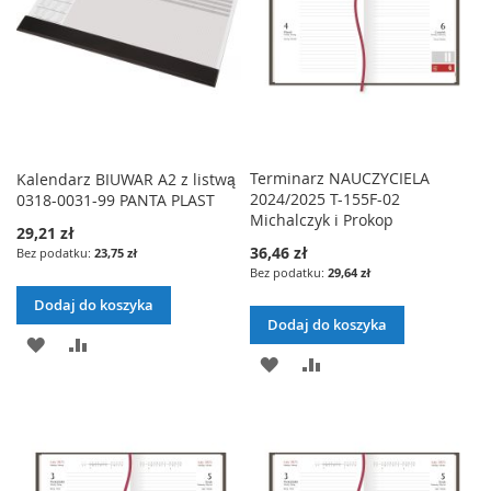
Terminarz NAUCZYCIELA
Kalendarz BIUWAR A2 z listwą
2024/2025 T-155F-02
0318-0031-99 PANTA PLAST
Michalczyk i Prokop
29,21 zł
36,46 zł
23,75 zł
29,64 zł
Dodaj do koszyka
Dodaj do koszyka
DODAJ
PORÓWNAJ
DODAJ
PORÓWNAJ
DO
DO
LISTY
LISTY
ŻYCZEŃ
ŻYCZEŃ