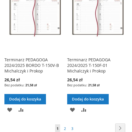
ŻYCZEŃ
ŻYCZEŃ
Terminarz PEDAGOGA
Terminarz PEDAGOGA
2024/2025 BORDO T-150V-B
2024/2025 T-150F-01
Michalczyk i Prokop
Michalczyk i Prokop
26,54 zł
26,54 zł
21,58 zł
21,58 zł
Dodaj do koszyka
Dodaj do koszyka
DODAJ
PORÓWNAJ
DODAJ
PORÓWNAJ
DO
DO
Strona
Stron
Nast
Aktualnie
Strona
Strona
1
2
3
LISTY
LISTY