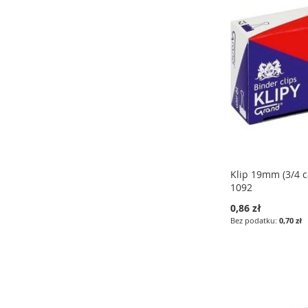
LISTY
LISTY
LISTY
ŻYCZEŃ
ŻYCZEŃ
ŻYCZEŃ
Klip 19mm (3/4 
1092
0,86 zł
0,70 zł
Dodaj do koszyka
Dodaj do koszyka
Dodaj do koszyka
DODAJ
DODAJ
DODAJ
DO
PORÓWNAJ
DO
PORÓWNAJ
DO
PORÓWNAJ
LISTY