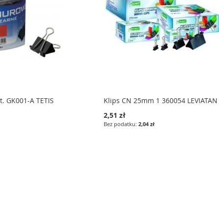
t. GK001-A TETIS
Klips CN 25mm 1 360054 LEVIATAN
2,51 zł
2,04 zł
stronę
a
ępne