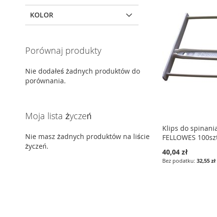
KOLOR
Porównaj produkty
Nie dodałeś żadnych produktów do
porównania.
Moja lista życzeń
Klips do spinan
Nie masz żadnych produktów na liście
FELLOWES 100szt
życzeń.
40,04 zł
32,55 zł
Dodaj do koszyka
Dodaj do koszyka
Dodaj do koszyka
DODAJ
DODAJ
DODAJ
DO
PORÓWNAJ
DO
PORÓWNAJ
DO
PORÓWNAJ