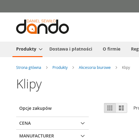
Przejdź
do
treści
Produkty
Dostawa i płatności
O firmie
Reg
Strona główna
Produkty
Akcesoria biurowe
Klipy
Klipy
Zobacz
Siatka
Lista
Pr
Opcje zakupów
jako
CENA
MANUFACTURER