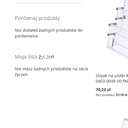
Porównaj produkty
Nie dodałeś żadnych produktów do
porównania.
Moja lista życzeń
Nie masz żadnych produktów na liście
życzeń.
Stojak na ulotki 
0403-0049-00 P
70,23 zł
57,10 zł
Dodaj do koszyka
Dodaj do koszyka
Dodaj do koszyka
DODAJ
DODAJ
DODAJ
DO
PORÓWNAJ
DO
PORÓWNAJ
DO
PORÓWNAJ