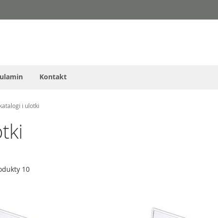
ulamin
Kontakt
katalogi i ulotki
tki
odukty
10