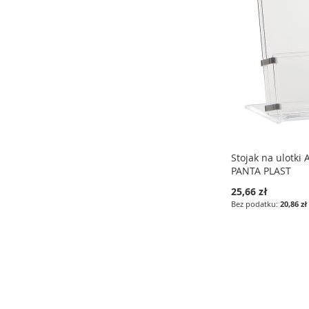
LISTY
LISTY
LISTY
ŻYCZEŃ
ŻYCZEŃ
ŻYCZEŃ
Stojak na ulotki
PANTA PLAST
25,66 zł
20,86 zł
Dodaj do koszyka
DODAJ
DO
PORÓWNAJ
LISTY