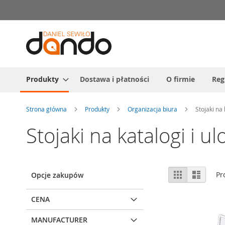
Przejdź
do
treści
Produkty
Dostawa i płatności
O firmie
Reg
Strona główna
Produkty
Organizacja biura
Stojaki na 
Stojaki na katalogi i ulo
Zobacz
Siatka
Lista
Pr
Opcje zakupów
jako
CENA
MANUFACTURER