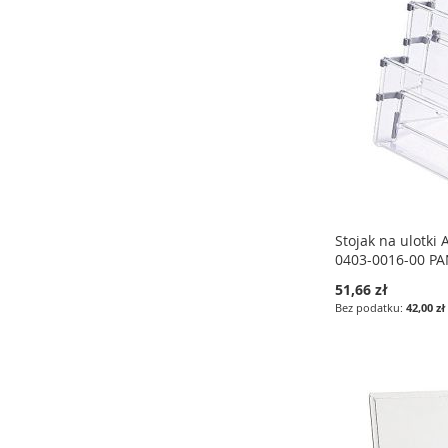
LISTY
LISTY
LISTY
ŻYCZEŃ
ŻYCZEŃ
ŻYCZEŃ
Stojak na ulotki 
0403-0016-00 P
51,66 zł
42,00 zł
Dodaj do koszyka
Dodaj do koszyka
Dodaj do koszyka
DODAJ
DODAJ
DODAJ
DO
PORÓWNAJ
DO
PORÓWNAJ
DO
PORÓWNAJ