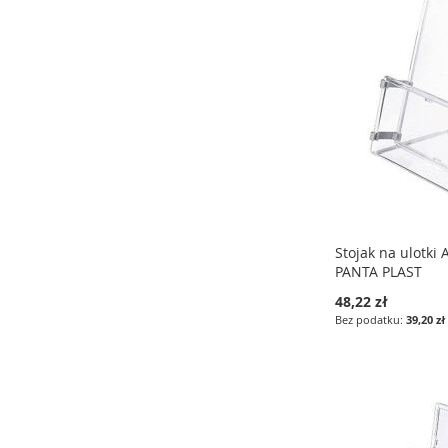
LISTY
LISTY
LISTY
ŻYCZEŃ
ŻYCZEŃ
ŻYCZEŃ
Stojak na ulotki
PANTA PLAST
48,22 zł
39,20 zł
Dodaj do koszyka
Dodaj do koszyka
Dodaj do koszyka
DODAJ
DODAJ
DODAJ
DO
PORÓWNAJ
DO
PORÓWNAJ
DO
PORÓWNAJ