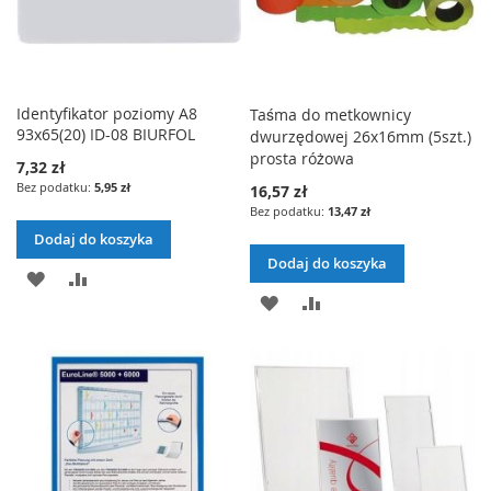
Identyfikator poziomy A8
Taśma do metkownicy
93x65(20) ID-08 BIURFOL
dwurzędowej 26x16mm (5szt.)
prosta różowa
7,32 zł
5,95 zł
16,57 zł
13,47 zł
Dodaj do koszyka
Dodaj do koszyka
DODAJ
PORÓWNAJ
DODAJ
PORÓWNAJ
DO
DO
LISTY
LISTY
ŻYCZEŃ
ŻYCZEŃ