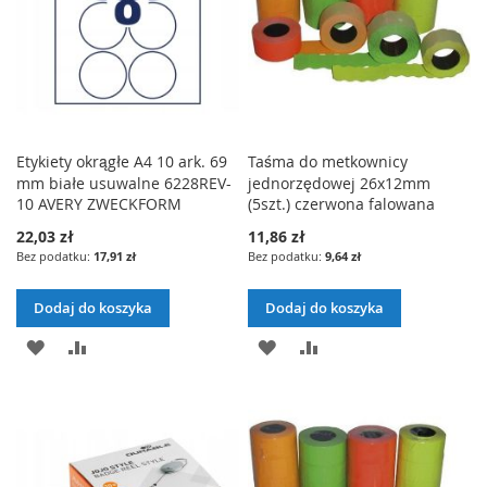
Etykiety okrągłe A4 10 ark. 69
Taśma do metkownicy
mm białe usuwalne 6228REV-
jednorzędowej 26x12mm
10 AVERY ZWECKFORM
(5szt.) czerwona falowana
22,03 zł
11,86 zł
17,91 zł
9,64 zł
Dodaj do koszyka
Dodaj do koszyka
DODAJ
PORÓWNAJ
DODAJ
PORÓWNAJ
DO
DO
LISTY
LISTY
ŻYCZEŃ
ŻYCZEŃ