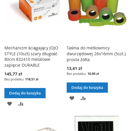
Mechanizm ściągający JOJO
Taśma do metkownicy
STYLE (10szt) szary długość
dwurzędowej 26x16mm (5szt.)
80cm 832410 metalowe
prosta żółta
zapięcie DURABLE
13,41 zł
145,77 zł
10,90 zł
118,51 zł
Dodaj do koszyka
Dodaj do koszyka
DODAJ
PORÓWNAJ
DODAJ
PORÓWNAJ
DO
DO
LISTY
LISTY
ŻYCZEŃ