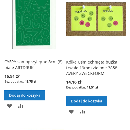
ŻYCZEŃ
ŻYCZEŃ
CYFRY samoprzylepne 8cm (8)
Kółka Uśmiechnięta buźka
białe ARTDRUK
trwałe 19mm zielone 3858
AVERY ZWECKFORM
16,91 zł
13,75 zł
14,16 zł
11,51 zł
Dodaj do koszyka
Dodaj do koszyka
DODAJ
PORÓWNAJ
DODAJ
PORÓWNAJ
DO
DO
LISTY