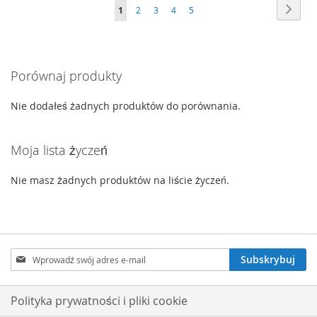
Strona
Stron
Nast
Aktualnie
Strona
Strona
Strona
Strona
1
2
3
4
5
LISTY
ŻYCZEŃ
czytasz
ŻYCZEŃ
stronę
Porównaj produkty
Nie dodałeś żadnych produktów do porównania.
Moja lista życzeń
Nie masz żadnych produktów na liście życzeń.
Subskrybuj
Subskrybuj
nasz
newsletter:
Polityka prywatności i pliki cookie