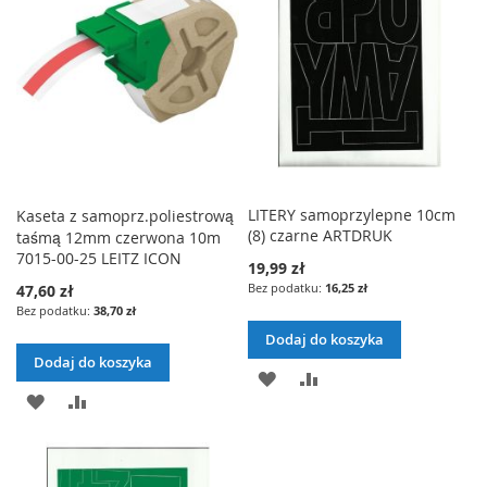
ŻYCZEŃ
LITERY samoprzylepne 10cm
Kaseta z samoprz.poliestrową
(8) czarne ARTDRUK
taśmą 12mm czerwona 10m
7015-00-25 LEITZ ICON
19,99 zł
16,25 zł
47,60 zł
38,70 zł
Dodaj do koszyka
Dodaj do koszyka
DODAJ
PORÓWNAJ
DODAJ
PORÓWNAJ
DO
DO
LISTY
LISTY