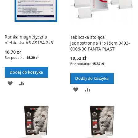
Ramka magnetyczna
Tabliczka stojąca
niebieska A5 AS134 2x3
jednostronna 11x15cm 0403-
0006-00 PANTA PLAST
18,70 zł
15,20 zł
19,52 zł
15,87 zł
Dodaj do koszyka
Dodaj do koszyka
DODAJ
PORÓWNAJ
DODAJ
PORÓWNAJ
DO
DO
LISTY
LISTY
ŻYCZEŃ
ŻYCZEŃ