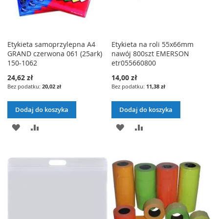
Etykieta samoprzylepna A4
Etykieta na roli 55x66mm
GRAND czerwona 061 (25ark)
nawój 800szt EMERSON
150-1062
etr055660800
24,62 zł
14,00 zł
20,02 zł
11,38 zł
Dodaj do koszyka
Dodaj do koszyka
DODAJ
PORÓWNAJ
DODAJ
PORÓWNAJ
DO
DO
LISTY
LISTY
ŻYCZEŃ
ŻYCZEŃ