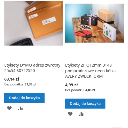
LISTY
ŻYCZEŃ
ŻYCZEŃ
Etykiety DYMO adres zwrotny
Etykiety ZF Q12mm 3148
25x54 S0722520
pomarańczowe neon kółka
AVERY ZWECKFORM
63,14 zł
51,33 zł
4,99 zł
4,06 zł
Dodaj do koszyka
Dodaj do koszyka
DODAJ
PORÓWNAJ
DODAJ
PORÓWNAJ
DO
DO
LISTY