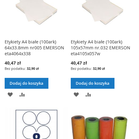
Etykiety A4 białe (100ark)
Etykiety A4 białe (100ark)
64x33.8mm nr005 EMERSON
105x57mm nr.032 EMERSON
eta4064x338
eta4105x057w
40,47 zł
40,47 zł
32,90 zł
32,90 zł
Dodaj do koszyka
Dodaj do koszyka
DODAJ
PORÓWNAJ
DODAJ
PORÓWNAJ
DO
DO
LISTY
LISTY
ŻYCZEŃ
ŻYCZEŃ