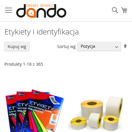
Przejdź
do
Sear
Mó
treści
Etykiety i identyfikacja
U
Sortuj wg
Kupuj wg
ki
ma
Produkty
1
-
18
z
365