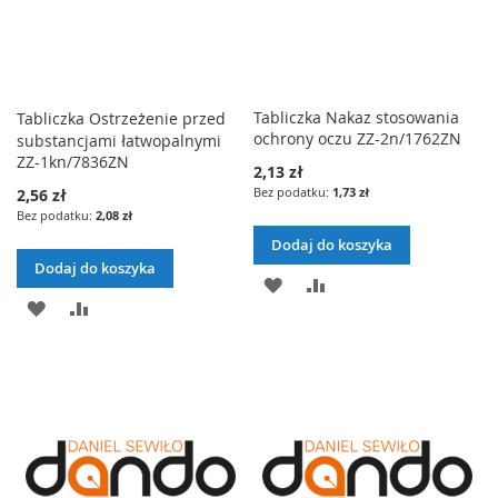
Tabliczka Nakaz stosowania
Tabliczka Ostrzeżenie przed
ochrony oczu ZZ-2n/1762ZN
substancjami łatwopalnymi
ZZ-1kn/7836ZN
2,13 zł
1,73 zł
2,56 zł
2,08 zł
Dodaj do koszyka
Dodaj do koszyka
DODAJ
PORÓWNAJ
DODAJ
PORÓWNAJ
DO
DO
LISTY
LISTY
ŻYCZEŃ
ŻYCZEŃ