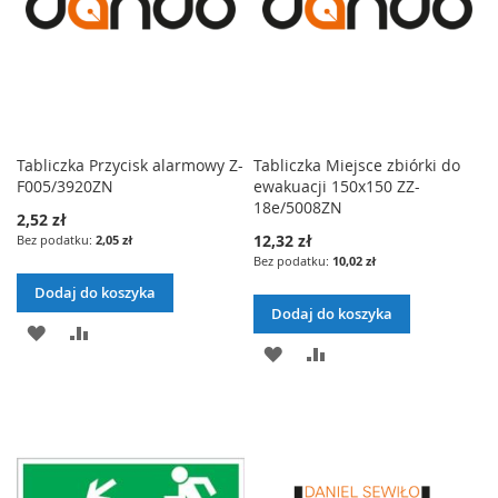
Tabliczka Przycisk alarmowy Z-
Tabliczka Miejsce zbiórki do
F005/3920ZN
ewakuacji 150x150 ZZ-
18e/5008ZN
2,52 zł
12,32 zł
2,05 zł
10,02 zł
Dodaj do koszyka
Dodaj do koszyka
DODAJ
PORÓWNAJ
DODAJ
PORÓWNAJ
DO
DO
LISTY
LISTY
ŻYCZEŃ
ŻYCZEŃ