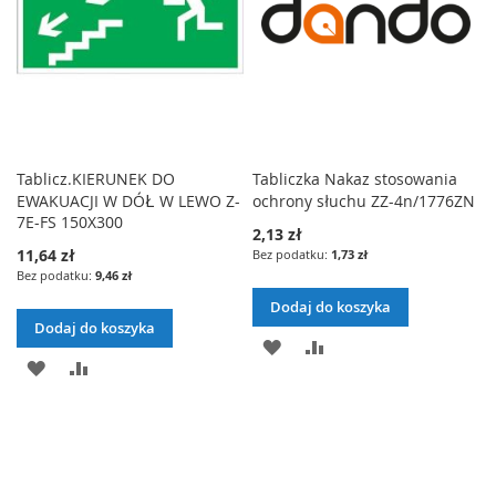
Tablicz.KIERUNEK DO
Tabliczka Nakaz stosowania
EWAKUACJI W DÓŁ W LEWO Z-
ochrony słuchu ZZ-4n/1776ZN
7E-FS 150X300
2,13 zł
11,64 zł
1,73 zł
9,46 zł
Dodaj do koszyka
Dodaj do koszyka
DODAJ
PORÓWNAJ
DODAJ
PORÓWNAJ
DO
DO
LISTY
LISTY
ŻYCZEŃ
ŻYCZEŃ