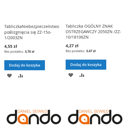
Tabliczka OGÓLNY ZNAK
TabliczkaNiebezpieczeństwo
OSTRZEGAWCZY 2050ZN /ZZ-
poślizgnięcia się ZZ-15o-
10/18106ZN
1/2003ZN
4,27 zł
4,55 zł
3,47 zł
3,70 zł
Dodaj do koszyka
Dodaj do koszyka
DODAJ
PORÓWNAJ
DODAJ
PORÓWNAJ
DO
DO
LISTY
LISTY
ŻYCZEŃ
ŻYCZEŃ