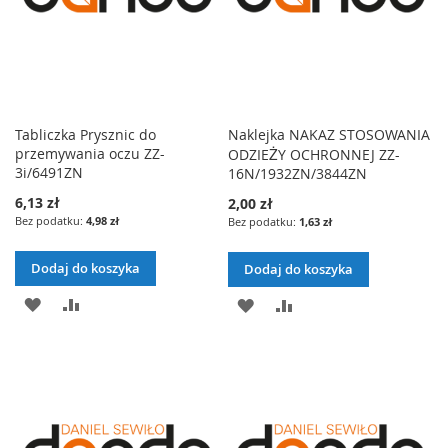
Tabliczka Prysznic do
Naklejka NAKAZ STOSOWANIA
przemywania oczu ZZ-
ODZIEŻY OCHRONNEJ ZZ-
3i/6491ZN
16N/1932ZN/3844ZN
6,13 zł
2,00 zł
4,98 zł
1,63 zł
Dodaj do koszyka
Dodaj do koszyka
DODAJ
PORÓWNAJ
DODAJ
PORÓWNAJ
DO
DO
LISTY
LISTY
ŻYCZEŃ
ŻYCZEŃ