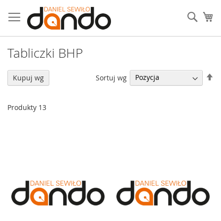
Przejdź
do
Sear
Mó
treści
Tabliczki BHP
U
Sortuj wg
Kupuj wg
ki
ma
Produkty
13