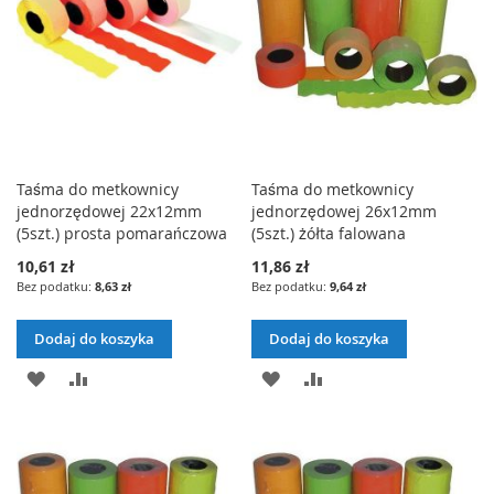
Taśma do metkownicy
Taśma do metkownicy
jednorzędowej 22x12mm
jednorzędowej 26x12mm
(5szt.) prosta pomarańczowa
(5szt.) żółta falowana
10,61 zł
11,86 zł
8,63 zł
9,64 zł
Dodaj do koszyka
Dodaj do koszyka
DODAJ
PORÓWNAJ
DODAJ
PORÓWNAJ
DO
DO
LISTY
LISTY
ŻYCZEŃ
ŻYCZEŃ