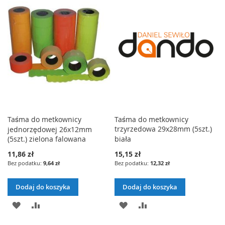
LISTY
LISTY
ŻYCZEŃ
ŻYCZEŃ
Taśma do metkownicy
Taśma do metkownicy
trzyrzedowa 29x28mm (5szt.)
jednorzędowej 26x12mm
(5szt.) zielona falowana
biała
11,86 zł
15,15 zł
9,64 zł
12,32 zł
Dodaj do koszyka
Dodaj do koszyka
DODAJ
PORÓWNAJ
DODAJ
PORÓWNAJ
DO
DO