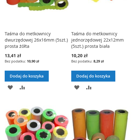
Taśma do metkownicy
Taśma do metkownicy
dwurzędowej 26x16mm (5szt.)
jednorzędowej 22x12mm
prosta żółta
(5szt.) prosta biała
13,41 zł
10,20 zł
10,90 zł
8,29 zł
Dodaj do koszyka
Dodaj do koszyka
DODAJ
PORÓWNAJ
DODAJ
PORÓWNAJ
DO
DO
LISTY
LISTY
ŻYCZEŃ
ŻYCZEŃ