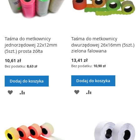
Taśma do metkownicy
Taśma do metkownicy
jednorzędowej 22x12mm
dwurzędowej 26x16mm (5szt.)
zielona falowana
(5szt.) prosta żółta
13,41 zł
10,61 zł
10,90 zł
8,63 zł
Dodaj do koszyka
Dodaj do koszyka
DODAJ
PORÓWNAJ
DODAJ
PORÓWNAJ
DO
DO
LISTY
LISTY
ŻYCZEŃ
ŻYCZEŃ