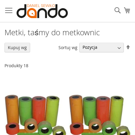
Przejdź
do
Sear
Mó
treści
Metki, taśmy do metkownic
U
Sortuj wg
Kupuj wg
ki
ma
Produkty
18