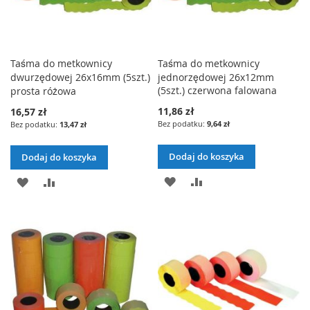
Taśma do metkownicy
Taśma do metkownicy
dwurzędowej 26x16mm (5szt.)
jednorzędowej 26x12mm
(5szt.) czerwona falowana
prosta różowa
11,86 zł
16,57 zł
9,64 zł
13,47 zł
Dodaj do koszyka
Dodaj do koszyka
DODAJ
PORÓWNAJ
DODAJ
PORÓWNAJ
DO
DO
LISTY
LISTY
ŻYCZEŃ
ŻYCZEŃ