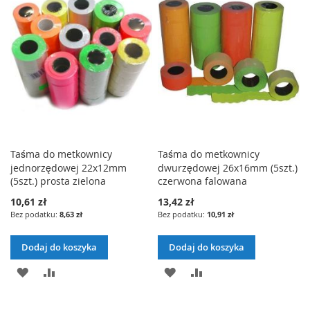
ŻYCZEŃ
ŻYCZEŃ
Taśma do metkownicy
Taśma do metkownicy
jednorzędowej 22x12mm
dwurzędowej 26x16mm (5szt.)
(5szt.) prosta zielona
czerwona falowana
10,61 zł
13,42 zł
8,63 zł
10,91 zł
Dodaj do koszyka
Dodaj do koszyka
DODAJ
PORÓWNAJ
DODAJ
PORÓWNAJ
DO
DO