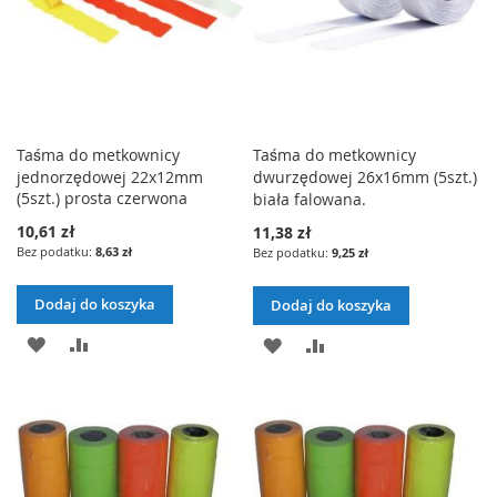
Taśma do metkownicy
Taśma do metkownicy
jednorzędowej 22x12mm
dwurzędowej 26x16mm (5szt.)
(5szt.) prosta czerwona
biała falowana.
10,61 zł
11,38 zł
8,63 zł
9,25 zł
Dodaj do koszyka
Dodaj do koszyka
DODAJ
PORÓWNAJ
DODAJ
PORÓWNAJ
DO
DO
LISTY
LISTY
ŻYCZEŃ
ŻYCZEŃ