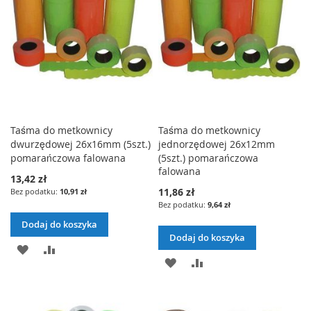
Taśma do metkownicy
Taśma do metkownicy
dwurzędowej 26x16mm (5szt.)
jednorzędowej 26x12mm
pomarańczowa falowana
(5szt.) pomarańczowa
falowana
13,42 zł
11,86 zł
10,91 zł
9,64 zł
Dodaj do koszyka
Dodaj do koszyka
DODAJ
PORÓWNAJ
DODAJ
PORÓWNAJ
DO
DO
LISTY
LISTY