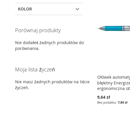
KOLOR
Porównaj produkty
Nie dodałeś żadnych produktów do
porównania.
Moja lista życzeń
Ołówek automat
Nie masz żadnych produktów na liście
błękitny Energiz
życzeń.
ergonomiczna o
9,64 zł
7,84 zł
Dodaj do koszyka
Dodaj do koszyka
Dodaj do koszyka
DODAJ
DODAJ
DODAJ
DO
PORÓWNAJ