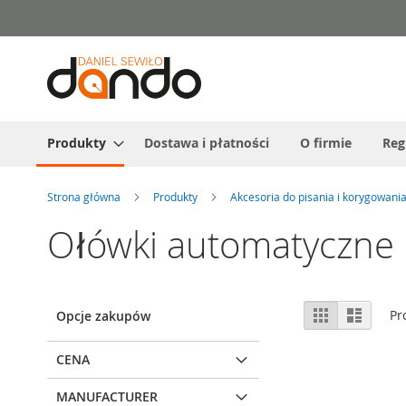
Przejdź
do
treści
Produkty
Dostawa i płatności
O firmie
Reg
Strona główna
Produkty
Akcesoria do pisania i korygowani
Ołówki automatyczne
Zobacz
Siatka
Lista
Pr
Opcje zakupów
jako
CENA
MANUFACTURER