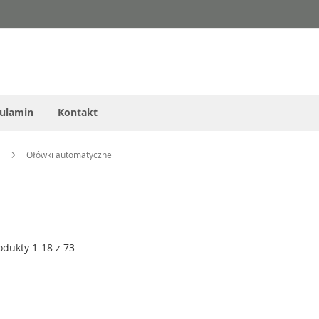
ulamin
Kontakt
a
Ołówki automatyczne
odukty
1
-
18
z
73