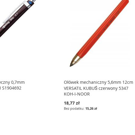
yczny 0,7mm
Ołówek mechaniczny 5,6mm 12cm
II S1904692
VERSATIL KUBUŚ czerwony 5347
KOH-I-NOOR
18,77 zł
15,26 zł