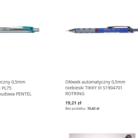
yczny 0,5mm
Ołówek automatyczny 0,5mm
niebieski TIKKY III S1904701
e PL75
ROTRING
budowa PENTEL
19,21 zł
15,62 zł