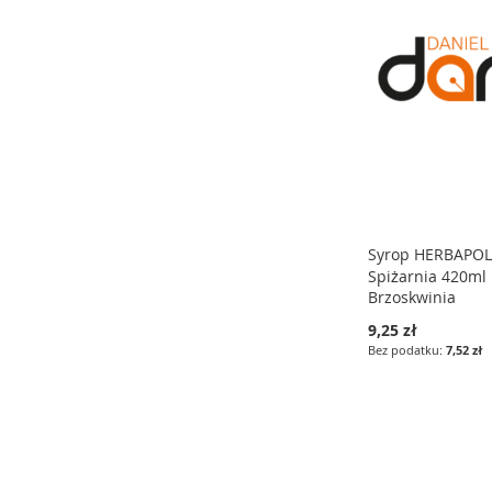
LISTY
LISTY
LISTY
ŻYCZEŃ
ŻYCZEŃ
ŻYCZEŃ
Syrop HERBAPO
Spiżarnia 420ml
Brzoskwinia
9,25 zł
7,52 zł
Dodaj do koszyka
DODAJ
DO
PORÓWNAJ