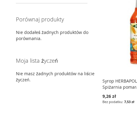
Porównaj produkty
Nie dodałeś żadnych produktów do
porównania.
Moja lista życzeń
Nie masz żadnych produktów na liście
życzeń.
Syrop HERBAPO
Spiżarnia pomar
9,26 zł
7,53 zł
Dodaj do koszyka
Dodaj do koszyka
Dodaj do koszyka
DODAJ
DODAJ
DODAJ
DO
PORÓWNAJ
DO
PORÓWNAJ
DO
PORÓWNAJ