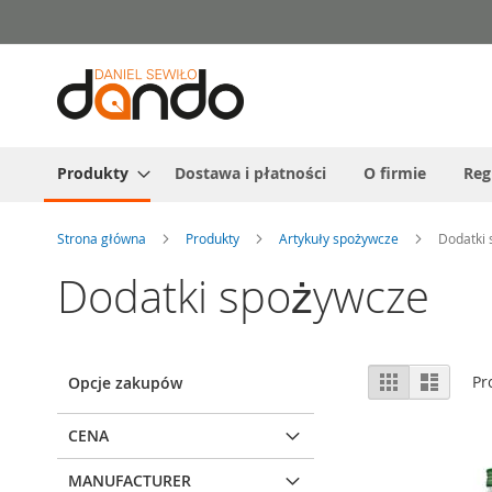
Przejdź
do
treści
Produkty
Dostawa i płatności
O firmie
Reg
Strona główna
Produkty
Artykuły spożywcze
Dodatki
Dodatki spożywcze
Zobacz
Siatka
Lista
Pr
Opcje zakupów
jako
CENA
MANUFACTURER