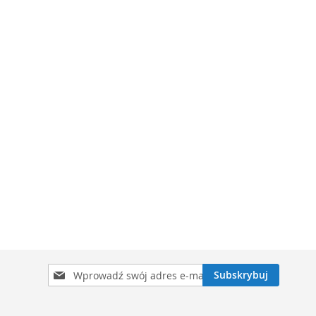
Subskrybuj
Subskrybuj
nasz
newsletter: