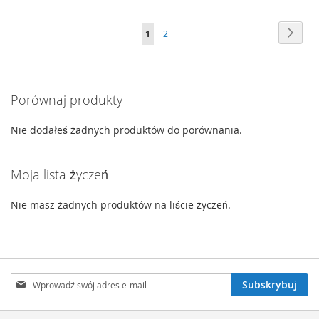
DO
DO
Strona
Stron
Nast
Aktualnie
Strona
1
2
LISTY
LISTY
czytasz
ŻYCZEŃ
ŻYCZEŃ
stronę
Porównaj produkty
Nie dodałeś żadnych produktów do porównania.
Moja lista życzeń
Nie masz żadnych produktów na liście życzeń.
Subskrybuj
Subskrybuj
nasz
newsletter: