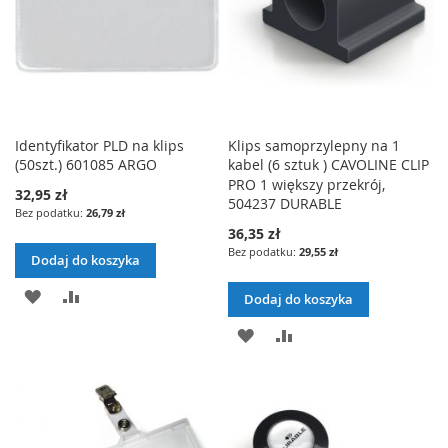
Identyfikator PLD na klips
Klips samoprzylepny na 1
(50szt.) 601085 ARGO
kabel (6 sztuk ) CAVOLINE CLIP
PRO 1 większy przekrój,
32,95 zł
504237 DURABLE
26,79 zł
36,35 zł
29,55 zł
Dodaj do koszyka
DODAJ
PORÓWNAJ
Dodaj do koszyka
DO
DODAJ
PORÓWNAJ
LISTY
DO
ŻYCZEŃ
LISTY
ŻYCZEŃ