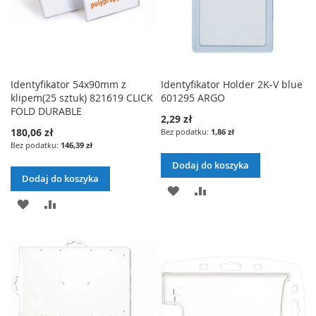
Identyfikator 54x90mm z
Identyfikator Holder 2K-V blue
klipem(25 sztuk) 821619 CLICK
601295 ARGO
FOLD DURABLE
2,29 zł
180,06 zł
1,86 zł
146,39 zł
Dodaj do koszyka
Dodaj do koszyka
DODAJ
PORÓWNAJ
DODAJ
PORÓWNAJ
DO
DO
LISTY
LISTY
ŻYCZEŃ
ŻYCZEŃ