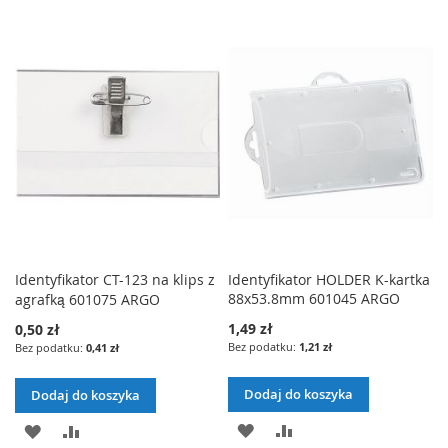
LISTY
DO
ŻYCZEŃ
LISTY
ŻYCZEŃ
Identyfikator CT-123 na klips z
Identyfikator HOLDER K-kartka
88x53.8mm 601045 ARGO
agrafką 601075 ARGO
1,49 zł
0,50 zł
1,21 zł
0,41 zł
Dodaj do koszyka
Dodaj do koszyka
DODAJ
PORÓWNAJ
DODAJ
PORÓWNAJ