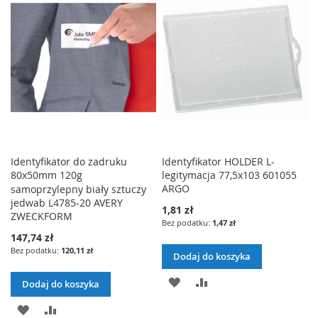
LISTY
ŻYCZEŃ
Identyfikator do zadruku
Identyfikator HOLDER L-
80x50mm 120g
legitymacja 77,5x103 601055
ARGO
samoprzylepny biały sztuczy
jedwab L4785-20 AVERY
1,81 zł
ZWECKFORM
1,47 zł
147,74 zł
120,11 zł
Dodaj do koszyka
DODAJ
PORÓWNAJ
Dodaj do koszyka
DO
DODAJ
PORÓWNAJ