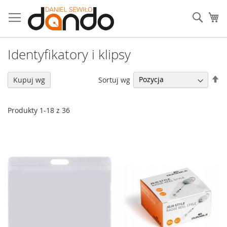
Przejdź
do
Sear
Mó
treści
Identyfikatory i klipsy
U
Sortuj wg
Kupuj wg
ki
ma
Produkty
1
-
18
z
36