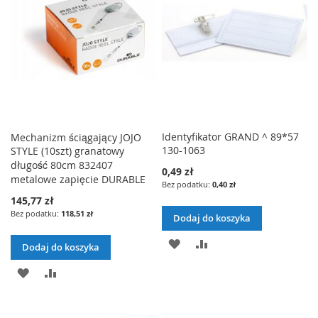
ŻYCZEŃ
Identyfikator GRAND ^ 89*57
Mechanizm ściągający JOJO
130-1063
STYLE (10szt) granatowy
długość 80cm 832407
0,49 zł
metalowe zapięcie DURABLE
0,40 zł
145,77 zł
118,51 zł
Dodaj do koszyka
DODAJ
PORÓWNAJ
Dodaj do koszyka
DO
DODAJ
PORÓWNAJ
LISTY
DO
ŻYCZEŃ