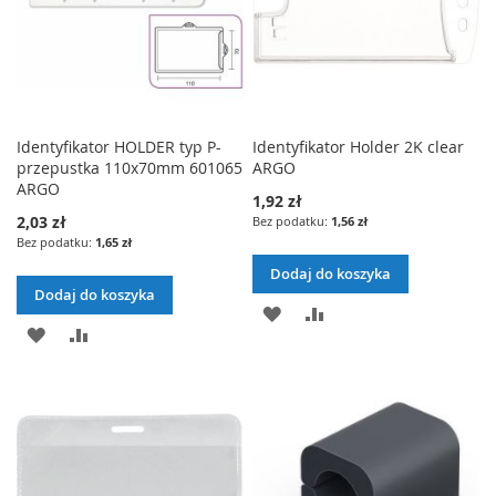
Identyfikator HOLDER typ P-
Identyfikator Holder 2K clear
przepustka 110x70mm 601065
ARGO
ARGO
1,92 zł
2,03 zł
1,56 zł
1,65 zł
Dodaj do koszyka
Dodaj do koszyka
DODAJ
PORÓWNAJ
DODAJ
PORÓWNAJ
DO
DO
LISTY
LISTY
ŻYCZEŃ
ŻYCZEŃ