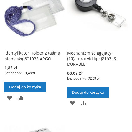
Identyfikator Holder z taśma
Mechanizm ściągający
(10)antracyt(klips)815258
niebieską 601033 ARGO
DURABLE
1,82 zł
88,67 zł
1,48 zł
72,09 zł
Dodaj do koszyka
Dodaj do koszyka
DODAJ
PORÓWNAJ
DODAJ
PORÓWNAJ
DO
DO
LISTY
LISTY
ŻYCZEŃ