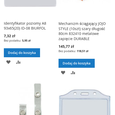
Identyfikator poziomy A8
Mechanizm ściągający JOJO
93x65(20) ID-08 BIURFOL
STYLE (10szt) szary długość
80cm 832410 metalowe
7,32 zł
zapięcie DURABLE
5,95 zł
145,77 zł
118,51 zł
Dodaj do koszyka
DODAJ
PORÓWNAJ
Dodaj do koszyka
DO
DODAJ
PORÓWNAJ
LISTY
DO
ŻYCZEŃ
LISTY
ŻYCZEŃ