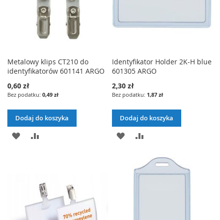
Metalowy klips CT210 do
Identyfikator Holder 2K-H blue
identyfikatorów 601141 ARGO
601305 ARGO
0,60 zł
2,30 zł
0,49 zł
1,87 zł
Dodaj do koszyka
Dodaj do koszyka
DODAJ
PORÓWNAJ
DODAJ
PORÓWNAJ
DO
DO
LISTY
LISTY
ŻYCZEŃ
ŻYCZEŃ