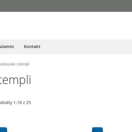
ulamin
Kontakt
poduszek i stempli
templi
odukty
1
-
18
z
25