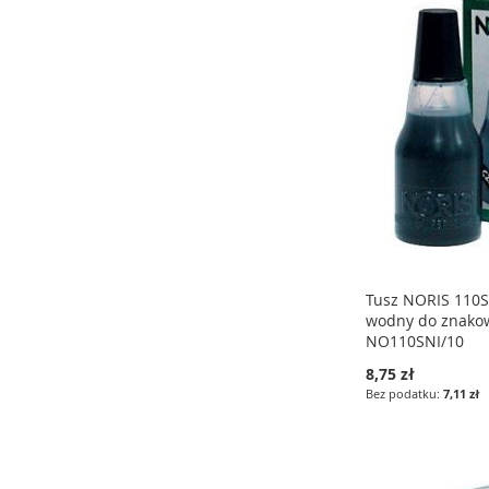
DO
PORÓWNAJ
LISTY
LISTY
LISTY
ŻYCZEŃ
ŻYCZEŃ
ŻYCZEŃ
Tusz NORIS 110S
wodny do znako
NO110SNI/10
8,75 zł
7,11 zł
Dodaj do koszyka
Dodaj do koszyka
Dodaj do koszyka
DODAJ
DODAJ
DODAJ