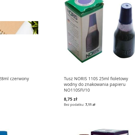
 28ml czerwony
Tusz NORIS 110S 25ml fioletowy
wodny do znakowania papieru
NO110SFI/10
8,75 zł
7,11 zł