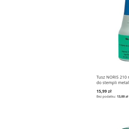
DO
PORÓWNAJ
LISTY
LISTY
LISTY
ŻYCZEŃ
ŻYCZEŃ
ŻYCZEŃ
Tusz NORIS 210 
do stempli meta
15,99 zł
13,00 zł
Dodaj do koszyka
Dodaj do koszyka
Dodaj do koszyka
DODAJ
DODAJ
DODAJ
DO
PORÓWNAJ
DO
PORÓWNAJ