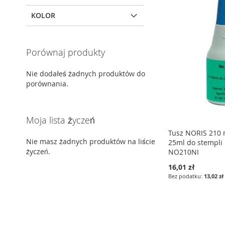
KOLOR
Porównaj produkty
Nie dodałeś żadnych produktów do
porównania.
Moja lista życzeń
Tusz NORIS 210 m
Nie masz żadnych produktów na liście
25ml do stempli
życzeń.
NO210NI
16,01 zł
13,02 zł
Dodaj do koszyka
Dodaj do koszyka
Dodaj do koszyka
DODAJ
DODAJ
DODAJ
DO
PORÓWNAJ