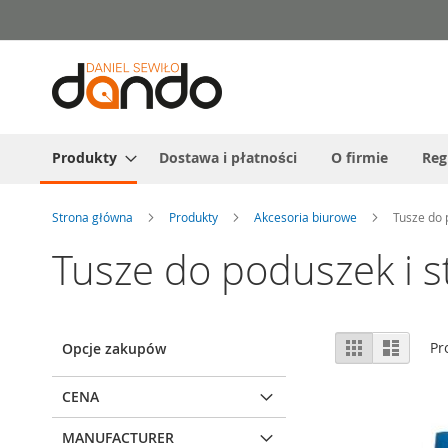
Przejdź
do
treści
Produkty
Dostawa i płatności
O firmie
Reg
Strona główna
Produkty
Akcesoria biurowe
Tusze do 
Tusze do poduszek i s
Zobacz
Siatka
Lista
Pr
Opcje zakupów
jako
CENA
MANUFACTURER