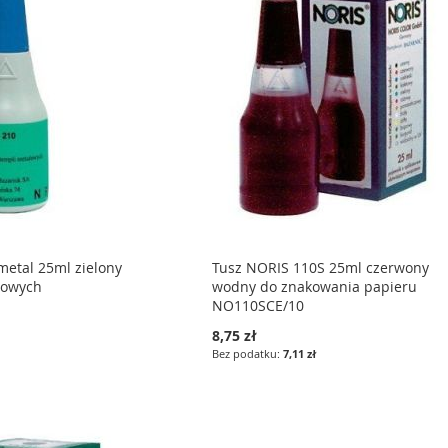
metal 25ml zielony
Tusz NORIS 110S 25ml czerwony
lowych
wodny do znakowania papieru
NO110SCE/10
8,75 zł
7,11 zł