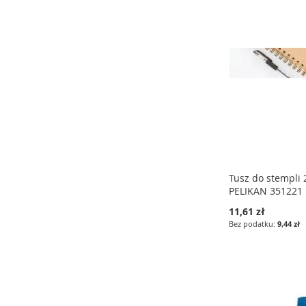
LISTY
LISTY
LISTY
ŻYCZEŃ
ŻYCZEŃ
ŻYCZEŃ
Tusz do stempli
PELIKAN 351221
11,61 zł
9,44 zł
Dodaj do koszyka
Dodaj do koszyka
Dodaj do koszyka
DODAJ
DODAJ
DODAJ
DO
PORÓWNAJ
DO
PORÓWNAJ