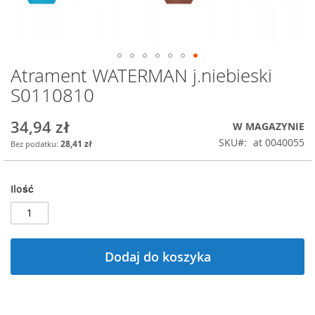
Atrament WATERMAN j.niebieski
Przejdź
na
S0110810
początek
galerii
34,94 zł
W MAGAZYNIE
SKU
at 0040055
28,41 zł
Ilość
Dodaj do koszyka