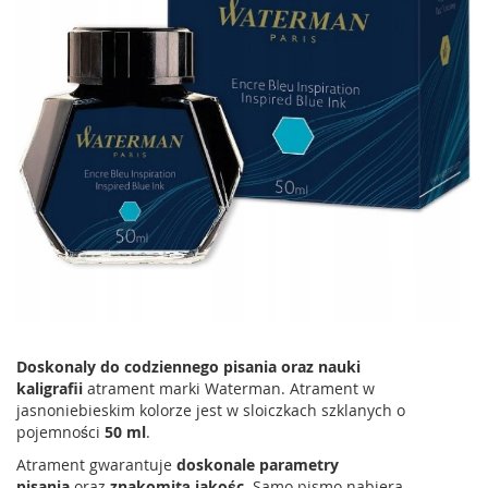
Doskonaly do codziennego pisania
oraz nauki
kaligrafii
atrament marki Waterman. Atrament w
jasnoniebieskim kolorze jest w sloiczkach szklanych o
pojemności
50 ml
.
Atrament gwarantuje
doskonale parametry
pisania
oraz
znakomitą jakośc
. Samo pismo nabiera