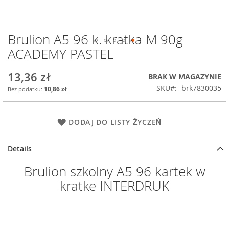
Brulion A5 96 k. kratka M 90g
Przejdź
na
ACADEMY PASTEL
początek
galerii
13,36 zł
BRAK W MAGAZYNIE
SKU
brk7830035
10,86 zł
DODAJ DO LISTY ŻYCZEŃ
Details
Brulion szkolny A5 96 kartek w
kratke INTERDRUK