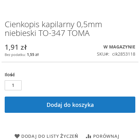
Cienkopis kapilarny 0,5mm
Przejdź
na
niebieski TO-347 TOMA
początek
galerii
1,91 zł
W MAGAZYNIE
SKU
cik2853118
1,55 zł
Ilość
Dodaj do koszyka
DODAJ DO LISTY ŻYCZEŃ
PORÓWNAJ