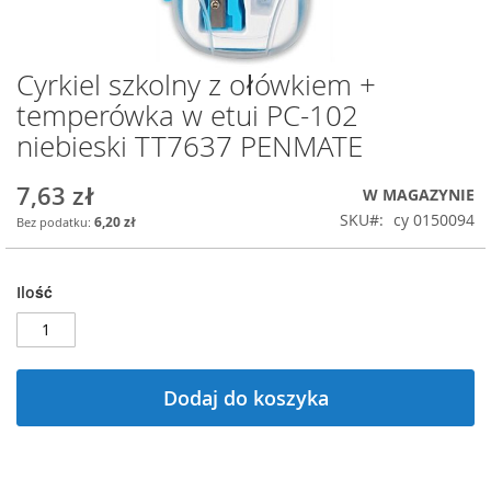
Cyrkiel szkolny z ołówkiem +
Przejdź
na
temperówka w etui PC-102
początek
niebieski TT7637 PENMATE
galerii
7,63 zł
W MAGAZYNIE
SKU
cy 0150094
6,20 zł
Ilość
Dodaj do koszyka