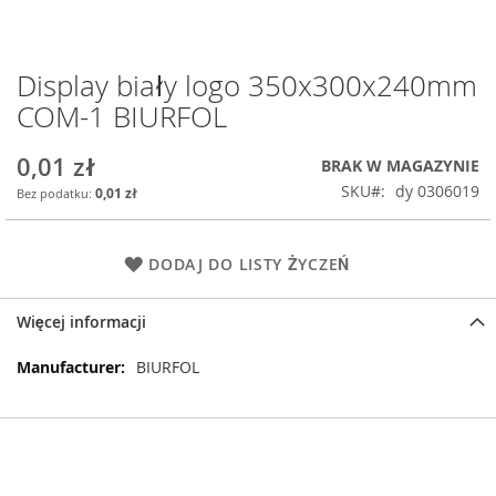
Display biały logo 350x300x240mm
Przejdź
na
COM-1 BIURFOL
początek
galerii
0,01 zł
BRAK W MAGAZYNIE
SKU
dy 0306019
0,01 zł
DODAJ DO LISTY ŻYCZEŃ
Więcej informacji
Więcej
BIURFOL
informacji