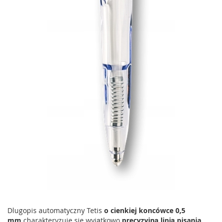
Dlugopis automatyczny Tetis
o cienkiej koncówce 0,5
mm
charakteryzuje sie wyjątkowo
precyzyjną linią pisania
.