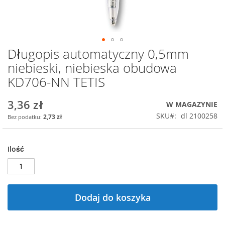
Długopis automatyczny 0,5mm
Przejdź
na
niebieski, niebieska obudowa
początek
KD706-NN TETIS
galerii
3,36 zł
W MAGAZYNIE
SKU
dl 2100258
2,73 zł
Ilość
Dodaj do koszyka