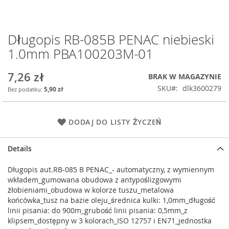
Długopis RB-085B PENAC niebieski
Przejdź
na
1.0mm PBA100203M-01
początek
galerii
7,26 zł
BRAK W MAGAZYNIE
SKU
dlk3600279
5,90 zł
DODAJ DO LISTY ŻYCZEŃ
Details
Długopis aut.RB-085 B PENAC_- automatyczny, z wymiennym
wkładem_gumowana obudowa z antypoślizgowymi
żłobieniami_obudowa w kolorze tuszu_metalowa
końcówka_tusz na bazie oleju_średnica kulki: 1,0mm_długość
linii pisania: do 900m_grubość linii pisania: 0,5mm_z
klipsem_dostępny w 3 kolorach_ISO 12757 i EN71_jednostka