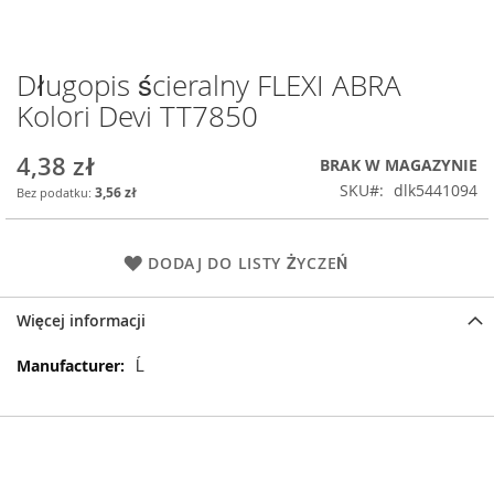
Długopis ścieralny FLEXI ABRA
Przejdź
na
Kolori Devi TT7850
początek
galerii
4,38 zł
BRAK W MAGAZYNIE
SKU
dlk5441094
3,56 zł
DODAJ DO LISTY ŻYCZEŃ
Więcej informacji
Więcej
Ĺ
informacji