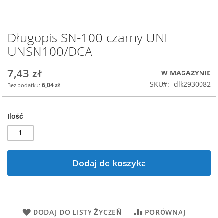
Długopis SN-100 czarny UNI
Przejdź
na
UNSN100/DCA
początek
galerii
7,43 zł
W MAGAZYNIE
SKU
dlk2930082
6,04 zł
Ilość
Dodaj do koszyka
DODAJ DO LISTY ŻYCZEŃ
PORÓWNAJ