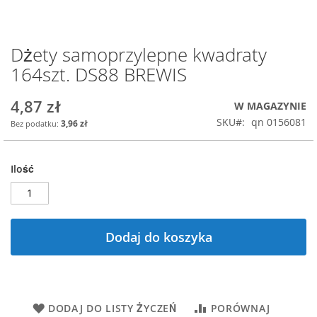
Dżety samoprzylepne kwadraty
Przejdź
na
164szt. DS88 BREWIS
początek
galerii
4,87 zł
W MAGAZYNIE
SKU
qn 0156081
3,96 zł
Ilość
Dodaj do koszyka
DODAJ DO LISTY ŻYCZEŃ
PORÓWNAJ