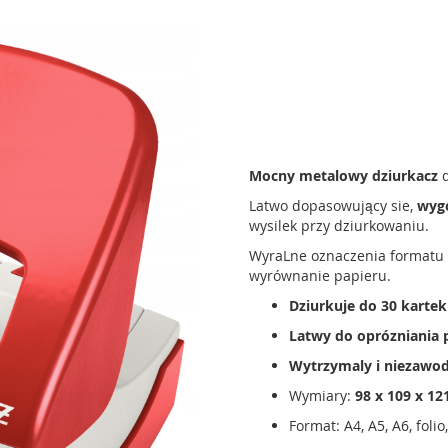
Mocny metalowy dziurkacz
d
Latwo dopasowujący sie,
wyg
wysilek przy dziurkowaniu.
WyraLne oznaczenia formatu
wyrównanie papieru.
Dziurkuje do 30 kartek
Latwy do oprózniania
Wytrzymaly i niezawo
Wymiary:
98 x 109 x 1
Format: A4, A5, A6, folio