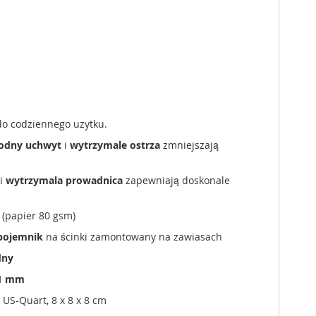
o codziennego uzytku.
odny uchwyt
i
wytrzymale ostrza
zmniejszają
 i
wytrzymala prowadnica
zapewniają doskonale
(papier 80 gsm)
 pojemnik
na ścinki zamontowany na zawiasach
dny
21 mm
, US-Quart, 8 x 8 x 8 cm