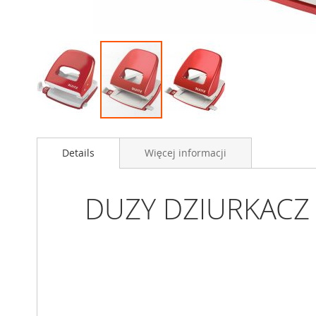
Przejdź
na
Details
Więcej informacji
początek
galerii
DUZY DZIURKACZ m