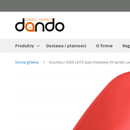
Przejdź
do
treści
Produkty
Dostawa i płatności
O firmie
Reg
Strona główna
Dziurkacz 5008 LEITZ duży metalowy 30 kartek c
Przejdź
na
koniec
galerii