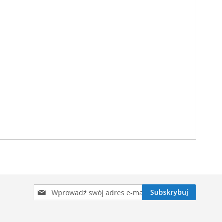
Subskrybuj
Subskrybuj
nasz
newsletter: