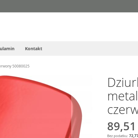
ulamin
Kontakt
zerwony 50080025
Dziur
metal
czer
89,51
72,77