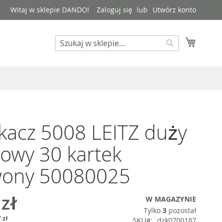
Witaj w sklepie DANDO!
Zaloguj się
Utwórz konto
Mój kos
Search
Search
kacz 5008 LEITZ duży
owy 30 kartek
wony 50080025
 zł
W MAGAZYNIE
Tylko
3
pozostał
 zł
SKU
dzk0700187