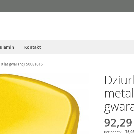
ulamin
Kontakt
10 lat gwarancji 50081016
Dziu
metal
gwar
92,29
75,03