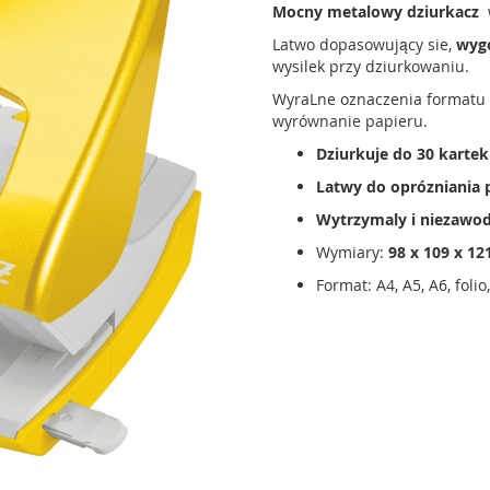
Mocny metalowy dziurkacz
w
Latwo dopasowujący sie,
wyg
wysilek przy dziurkowaniu.
WyraLne oznaczenia formatu
wyrównanie papieru.
Dziurkuje do 30 kartek
Latwy do oprózniania
Wytrzymaly i niezawo
Wymiary:
98 x 109 x 1
Format: A4, A5, A6, folio