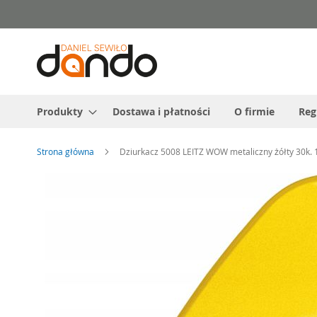
Przejdź
do
treści
Produkty
Dostawa i płatności
O firmie
Reg
Strona główna
Dziurkacz 5008 LEITZ WOW metaliczny żółty 30k. 
Przejdź
na
koniec
galerii