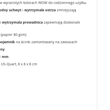
 wyrazistych kolorach WOW do codziennego uzytku.
odny uchwyt
i
wytrzymale ostrza
zmniejszają
 i
wytrzymala prowadnica
zapewniają doskonale
(papier 80 gsm)
 pojemnik
na ścinki zamontowany na zawiasach
dny
21 mm
, US-Quart, 8 x 8 x 8 cm