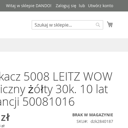
Witaj w sklepie DANDO!
Zaloguj się
Utwórz konto
Mój kos
Search
Search
rkacz 5008 LEITZ WOW
iczny żółty 30k. 10 lat
ancji 50081016
 zł
BRAK W MAGAZYNIE
SKU
dzk2840187
 zł