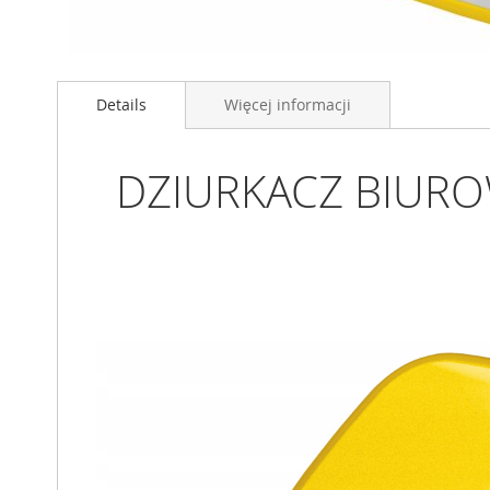
Przejdź
na
Details
Więcej informacji
początek
galerii
DZIURKACZ BIUROW