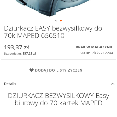
Dziurkacz EASY bezwysiłkowy do
Przejdź
na
70k MAPED 656510
początek
galerii
193,37 zł
BRAK W MAGAZYNIE
SKU
dzk2712244
157,21 zł
DODAJ DO LISTY ŻYCZEŃ
Details
DZIURKACZ BEZWYSILKOWY Easy
biurowy do 70 kartek MAPED