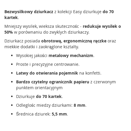
Bezwysilkowy dziurkacz
z kolekcji Easy dziurkuje
do 70
kartek
.
Mniejszy wysilek, wieksza skutecznośc -
redukuje wysilek o
50%
w porównaniu do zwyklych dziurkaczy.
Dziurkacz posiada
obrotową, ergonomiczną rączke
oraz
miekkie dodatki i zaokrąglone ksztalty.
Wysokiej jakości
metalowy mechanizm
.
Proste i precyzyjne centrowanie.
Latwy do otwierania pojemnik
na konfetti.
Bardzo czytelny ogranicznik papieru
z czerwonym
punktem orientacyjnym
Dziurkuje
do 70 kartek
.
Odleglośc miedzy dziurkami:
8 mm
.
Średnica dziurek:
5,5 mm
.