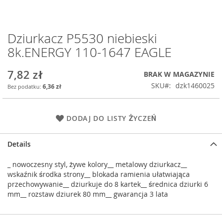
Dziurkacz P5530 niebieski
Przejdź
na
8k.ENERGY 110-1647 EAGLE
początek
galerii
7,82 zł
BRAK W MAGAZYNIE
SKU
dzk1460025
6,36 zł
DODAJ DO LISTY ŻYCZEŃ
Details
_ nowoczesny styl, żywe kolory__ metalowy dziurkacz__
wskaźnik środka strony__ blokada ramienia ułatwiająca
przechowywanie__ dziurkuje do 8 kartek__ średnica dziurki 6
mm__ rozstaw dziurek 80 mm__ gwarancja 3 lata