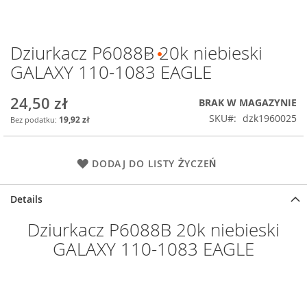
Dziurkacz P6088B 20k niebieski
Przejdź
na
GALAXY 110-1083 EAGLE
początek
galerii
24,50 zł
BRAK W MAGAZYNIE
SKU
dzk1960025
19,92 zł
DODAJ DO LISTY ŻYCZEŃ
Details
Dziurkacz P6088B 20k niebieski
GALAXY 110-1083 EAGLE