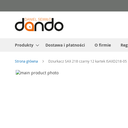
Przejdź
do
treści
Produkty
Dostawa i płatności
O firmie
Reg
Strona główna
Dziurkacz SAX 218 czarny 12 kartek ISAXD218-05
Przejdź
na
Przejdź
koniec
na
galerii
początek
galerii