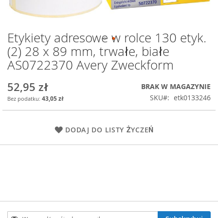
Etykiety adresowe w rolce 130 etyk.
Przejdź
na
(2) 28 x 89 mm, trwałe, białe
początek
AS0722370 Avery Zweckform
galerii
52,95 zł
BRAK W MAGAZYNIE
SKU
etk0133246
43,05 zł
DODAJ DO LISTY ŻYCZEŃ
Subskrybuj