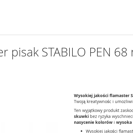
er pisak STABILO PEN 68 n
Wysokiej jakości flamaster S
Twoją kreatywnośc i umozliwic
Ten wyjątkowy produkt zasko
skuwki
bez ryzyka wyschniec
nasycenie kolorów
i
wysoka 
Wysokiej jakości flamas