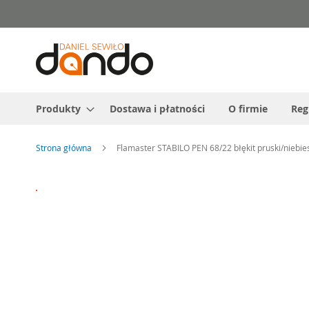
Przejdź
do
treści
Produkty
Dostawa i płatności
O firmie
Reg
Strona główna
Flamaster STABILO PEN 68/22 błękit pruski/niebies
Przejdź
na
koniec
galerii