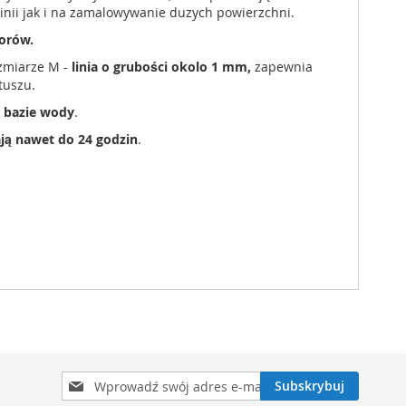
inii jak i na zamalowywanie duzych powierzchni.
orów.
zmiarze M -
linia o grubości okolo 1 mm,
zapewnia
tuszu.
 bazie wody
.
ają nawet do 24 godzin
.
Subskrybuj
Subskrybuj
nasz