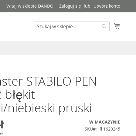
Witaj w sklepie DANDO!
Zaloguj się
Utwórz konto
Mój kos
Search
Search
ster STABILO PEN
 błękit
i/niebieski pruski
ł
W MAGAZYNIE
SKU
fl 1620245
zł