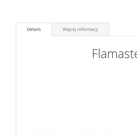
Przejdź
na
Details
Więcej informacji
początek
galerii
Flamast