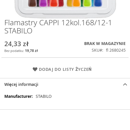
Flamastry CAPPI 12kol.168/12-1
Przejdź
na
STABILO
początek
galerii
24,33 zł
BRAK W MAGAZYNIE
SKU
fl 2680245
19,78 zł
DODAJ DO LISTY ŻYCZEŃ
Więcej informacji
Więcej
STABILO
informacji