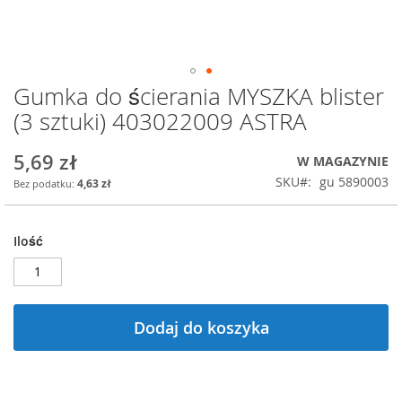
Gumka do ścierania MYSZKA blister
Przejdź
na
(3 sztuki) 403022009 ASTRA
początek
galerii
5,69 zł
W MAGAZYNIE
SKU
gu 5890003
4,63 zł
Ilość
Dodaj do koszyka