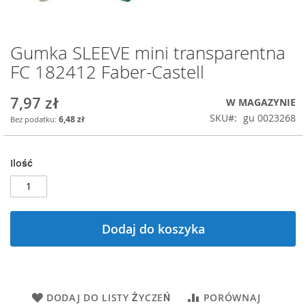
Gumka SLEEVE mini transparentna
Przejdź
na
FC 182412 Faber-Castell
początek
galerii
7,97 zł
W MAGAZYNIE
SKU
gu 0023268
6,48 zł
Ilość
Dodaj do koszyka
DODAJ DO LISTY ŻYCZEŃ
PORÓWNAJ