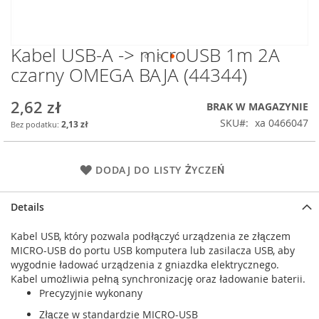
Kabel USB-A -> microUSB 1m 2A
Przejdź
na
czarny OMEGA BAJA (44344)
początek
galerii
2,62 zł
BRAK W MAGAZYNIE
SKU
xa 0466047
2,13 zł
DODAJ DO LISTY ŻYCZEŃ
Details
Kabel USB, który pozwala podłączyć urządzenia ze złączem
MICRO-USB do portu USB komputera lub zasilacza USB, aby
wygodnie ładować urządzenia z gniazdka elektrycznego.
Kabel umożliwia pełną synchronizację oraz ładowanie baterii.
Precyzyjnie wykonany
Złącze w standardzie MICRO-USB