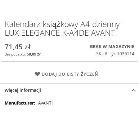
Kalendarz książkowy A4 dzienny
Przejdź
na
LUX ELEGANCE K-A4DE AVANTI
początek
galerii
71,45 zł
BRAK W MAGAZYNIE
SKU
yk 1036114
58,09 zł
DODAJ DO LISTY ŻYCZEŃ
Więcej informacji
Więcej
AVANTI
informacji